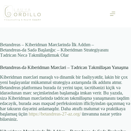
Skip
to
content
Betandreas – Kiberidman Mərclərində İlk Addım –
Betandreas-da Sadə Başlanğıc – Kiberidman Strategiyasını
Tədricən Necə Təkmilləşdirmək Olar
Betandreas-də Kiberidman Mərcləri – Tədricən Təkmilləşən Yanaşma
Kiberidman mərcləri maraqlı və dinamik bir fəaliyyətdir, lakin bir çox
yeni başlayanlar mükəmməl strategiya axtarışında ilk addımı atmır.
Betandreas platforması burada öz yerini tapır, təcrübənizi kiçik və
idarəolunan mərc seçimlərindən başlamağa imkan verir. Bu yazıda,
sizə Kiberidman mərclərində tədricən təkmilləşmə yanaşmasını təqdim
edəcəyik, burada əsas məqsəd perfeksionizm iflicliyindən qaçınmaq və
hər təkrarın dəyərini anlamaqdır. Daha ətraflı məlumat və praktikaya
başlamaq üçün
https://betandreas-27-az.org/
ünvanına nəzər yetirə
bilərsiniz.