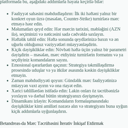
platformada bu, aşağıdakı addımlarla həyata keçirilə bilər:
Fəaliyyət sahəsini məhdudlaşdırın: İlk iki həftəni yalnız bir
konkret oyun üzrə (məsələn, Counter-Strike) turnirlərə mərc
etməyə həsr edin.
Məlumatları qeyd edin: Hər mərcin tarixini, məbləğini (AZN
ilə), seçiminizi və nəticəsini sadə cədvəldə saxlayın.
Həftəlik təhlil edin: Həftə sonunda qeydlərinizə baxın və ən
uğurlu olduğunuz vəziyyətləri müəyyənləşdirin.
Kiçik dəyişikliklər edin: Növbəti həftə üçün yalnız bir parametri
dəyişdirin – məsələn, mərc etdiyiniz turnirlərin formatını və ya
seçdiyiniz komandaların sayını.
Emosional qərarlardan qaçının: Strategiya təkmilləşdirmə
prosesində uduşlar və ya itkilər əsasında kəskin dəyişikliklər
etməyin.
Zaman məhdudiyyəti qoyun: Gündəlik mərc fəaliyyətinizə
müəyyən vaxt ayırın və ona riayət edin.
Xarici təhlillərdən istifadə edin: Lakin onları öz təcrübənizlə
yoxlayın və dərhal bütün strategiyanızı dəyişməyin.
Dinamikanı izləyin: Komandaların formalaşmasındakı
dəyişikliklər kimi amilləri nəzərə alın və strategiyanı buna uyğun
kiçik addımlarla uyğunlaşdırın.
Betandreas-da Mərc Təcrübəsini İterativ İnkişaf Etdirmək