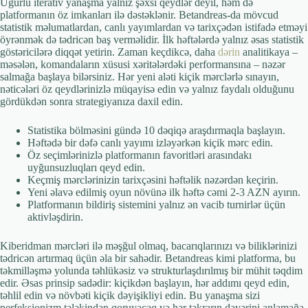
Uğurlu iterativ yanaşma yalnız şəxsi qeydlər deyil, həm də
platformanın öz imkanları ilə dəstəklənir. Betandreas-da mövcud
statistik məlumatlardan, canlı yayımlardan və tarixçədən istifadə etməyi
öyrənmək də tədricən baş verməlidir. İlk həftələrdə yalnız əsas statistik
göstəricilərə diqqət yetirin. Zaman keçdikcə, daha
dərin
analitikaya –
məsələn, komandaların xüsusi xəritələrdəki performansına – nəzər
salmağa başlaya bilərsiniz. Hər yeni aləti kiçik mərclərlə sınayın,
nəticələri öz qeydlərinizlə müqayisə edin və yalnız faydalı olduğunu
gördükdən sonra strategiyanıza daxil edin.
Statistika bölməsini gündə 10 dəqiqə araşdırmaqla başlayın.
Həftədə bir dəfə canlı yayımı izləyərkən kiçik mərc edin.
Öz seçimlərinizlə platformanın favoritləri arasındakı
uyğunsuzluqları qeyd edin.
Keçmiş mərclərinizin tarixçəsini həftəlik nəzərdən keçirin.
Yeni əlavə edilmiş oyun növünə ilk həftə cəmi 2-3 AZN ayırın.
Platformanın bildiriş sistemini yalnız ən vacib turnirlər üçün
aktivləşdirin.
Kiberidman mərcləri ilə məşğul olmaq, bacarıqlarınızı və biliklərinizi
tədricən artırmaq üçün əla bir sahədir. Betandreas kimi platforma, bu
təkmilləşmə yolunda təhlükəsiz və strukturlaşdırılmış bir mühit təqdim
edir. Əsas prinsip sadədir: kiçikdən başlayın, hər addımı qeyd edin,
təhlil edin və növbəti kiçik dəyişikliyi edin. Bu yanaşma sizi
perfeksionizm tələkindən qoruyacaq və hər təkrarın dəyərini anlamağa