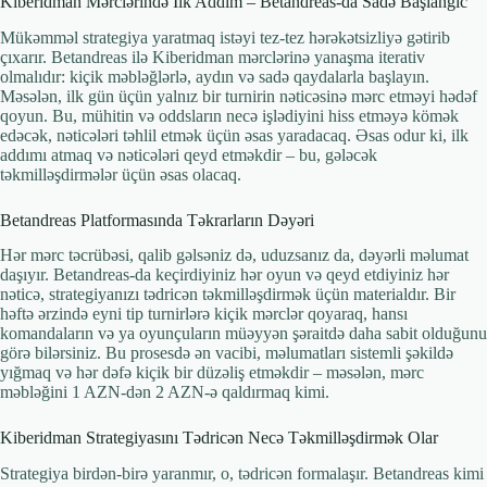
Kiberidman Mərclərində İlk Addım – Betandreas-da Sadə Başlanğıc
Mükəmməl strategiya yaratmaq istəyi tez-tez hərəkətsizliyə gətirib
çıxarır. Betandreas ilə Kiberidman mərclərinə yanaşma iterativ
olmalıdır: kiçik məbləğlərlə, aydın və sadə qaydalarla başlayın.
Məsələn, ilk gün üçün yalnız bir turnirin nəticəsinə mərc etməyi hədəf
qoyun. Bu, mühitin və oddsların necə işlədiyini hiss etməyə kömək
edəcək, nəticələri təhlil etmək üçün əsas yaradacaq. Əsas odur ki, ilk
addımı atmaq və nəticələri qeyd etməkdir – bu, gələcək
təkmilləşdirmələr üçün əsas olacaq.
Betandreas Platformasında Təkrarların Dəyəri
Hər mərc təcrübəsi, qalib gəlsəniz də, uduzsanız da, dəyərli məlumat
daşıyır. Betandreas-da keçirdiyiniz hər oyun və qeyd etdiyiniz hər
nəticə, strategiyanızı tədricən təkmilləşdirmək üçün materialdır. Bir
həftə ərzində eyni tip turnirlərə kiçik mərclər qoyaraq, hansı
komandaların və ya oyunçuların müəyyən şəraitdə daha sabit olduğunu
görə bilərsiniz. Bu prosesdə ən vacibi, məlumatları sistemli şəkildə
yığmaq və hər dəfə kiçik bir düzəliş etməkdir – məsələn, mərc
məbləğini 1 AZN-dən 2 AZN-ə qaldırmaq kimi.
Kiberidman Strategiyasını Tədricən Necə Təkmilləşdirmək Olar
Strategiya birdən-birə yaranmır, o, tədricən formalaşır. Betandreas kimi