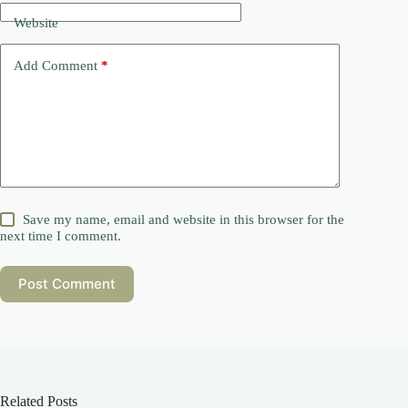
Website
Add Comment
*
Save my name, email and website in this browser for the
next time I comment.
Post Comment
Related Posts