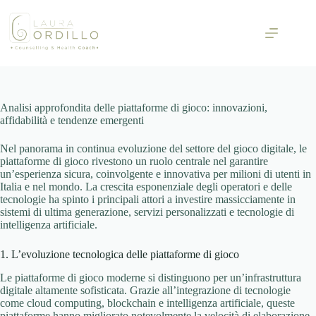
Skip
to
content
Analisi approfondita delle piattaforme di gioco: innovazioni,
affidabilità e tendenze emergenti
Nel panorama in continua evoluzione del settore del gioco digitale, le
piattaforme di gioco
rivestono un ruolo centrale nel garantire
un’esperienza sicura, coinvolgente e innovativa per milioni di utenti in
Italia e nel mondo. La crescita esponenziale degli operatori e delle
tecnologie ha spinto i principali attori a investire massicciamente in
sistemi di ultima generazione, servizi personalizzati e tecnologie di
intelligenza artificiale.
1. L’evoluzione tecnologica delle piattaforme di gioco
Le piattaforme di gioco moderne si distinguono per un’infrastruttura
digitale altamente sofisticata. Grazie all’integrazione di tecnologie
come cloud computing, blockchain e intelligenza artificiale, queste
piattaforme hanno migliorato notevolmente la velocità di elaborazione,