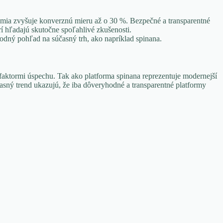
mia zvyšuje konverznú mieru až o 30 %. Bezpečné a transparentné
í hľadajú skutočne spoľahlivé zkušenosti.
hodný pohľad na súčasný trh, ako napríklad spinana.
aktormi úspechu. Tak ako platforma spinana reprezentuje modernejší
účasný trend ukazujú, že iba dôveryhodné a transparentné platformy