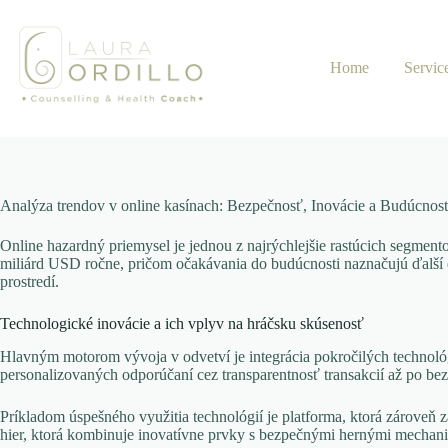
Skip
to
content
Home
Servic
Analýza trendov v online kasínach: Bezpečnosť, Inovácie a Budúcnos
Online hazardný priemysel je jednou z najrýchlejšie rastúcich segmento
miliárd USD
ročne, pričom očakávania do budúcnosti naznačujú ďalší 
prostredí.
Technologické inovácie a ich vplyv na hráčsku skúsenosť
Hlavným motorom vývoja v odvetví je integrácia pokročilých technológi
personalizovaných odporúčaní cez transparentnosť transakcií až po bez
Príkladom úspešného využitia technológií je platforma, ktorá zároveň z
hier, ktorá kombinuje inovatívne prvky s bezpečnými hernými mechan