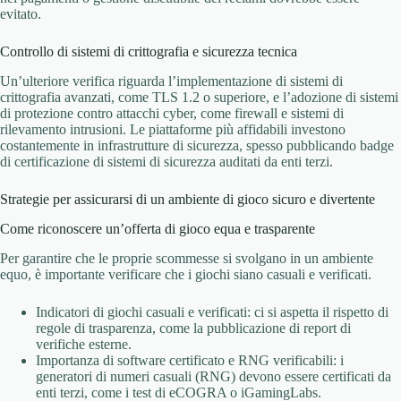
evitato.
Controllo di sistemi di crittografia e sicurezza tecnica
Un’ulteriore verifica riguarda l’implementazione di sistemi di
crittografia avanzati, come TLS 1.2 o superiore, e l’adozione di sistemi
di protezione contro attacchi cyber, come firewall e sistemi di
rilevamento intrusioni. Le piattaforme più affidabili investono
costantemente in infrastrutture di sicurezza, spesso pubblicando badge
di certificazione di sistemi di sicurezza auditati da enti terzi.
Strategie per assicurarsi di un ambiente di gioco sicuro e divertente
Come riconoscere un’offerta di gioco equa e trasparente
Per garantire che le proprie scommesse si svolgano in un ambiente
equo, è importante verificare che i giochi siano casuali e verificati.
Indicatori di giochi casuali e verificati: ci si aspetta il rispetto di
regole di trasparenza, come la pubblicazione di report di
verifiche esterne.
Importanza di software certificato e RNG verificabili: i
generatori di numeri casuali (RNG) devono essere certificati da
enti terzi, come i test di eCOGRA o iGamingLabs.