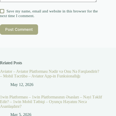
Save my name, email and website in this browser for the
next time I comment.
Post Comment
Related Posts
Aviator – Aviator Platforması Nədir və Onu Nə Fərqləndirir?
– Mobil Təcrübə – Aviator App-in Funksionallığı
May 12, 2026
1win Platforması – 1win Platformasının Əsasları – Nəyi Təklif
Edir? – 1win Mobil Tətbiqi – Oyunçu Həyatını Necə
Asanlaşdırır?
May 5, 2026