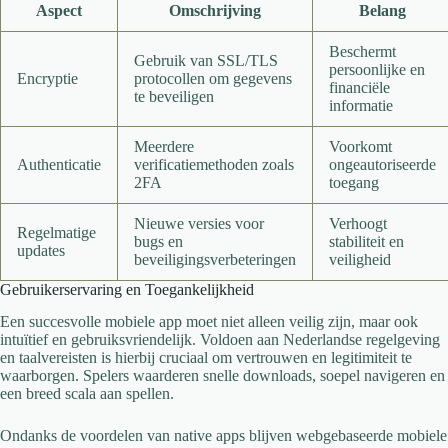
Aspect
Omschrijving
Belang
Beschermt
Gebruik van SSL/TLS
persoonlijke en
Encryptie
protocollen om gegevens
financiële
te beveiligen
informatie
Meerdere
Voorkomt
Authenticatie
verificatiemethoden zoals
ongeautoriseerde
2FA
toegang
Nieuwe versies voor
Verhoogt
Regelmatige
bugs en
stabiliteit en
updates
beveiligingsverbeteringen
veiligheid
Gebruikerservaring en Toegankelijkheid
Een succesvolle mobiele app moet niet alleen veilig zijn, maar ook
intuïtief en gebruiksvriendelijk. Voldoen aan Nederlandse regelgeving
en taalvereisten is hierbij cruciaal om vertrouwen en legitimiteit te
waarborgen. Spelers waarderen snelle downloads, soepel navigeren en
een breed scala aan spellen.
Ondanks de voordelen van native apps blijven webgebaseerde mobiele