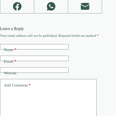
Leave a Reply
Your email address will not be published.
Required fields are marked
*
Name
*
Email
*
Website
Add Comment
*