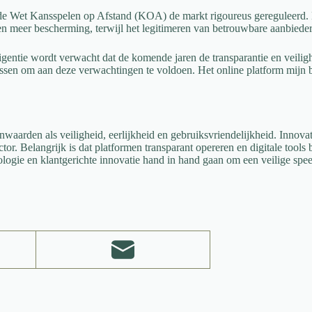
 de Wet Kansspelen op Afstand (KOA) de markt rigoureus gereguleerd.
en meer bescherming, terwijl het legitimeren van betrouwbare aanbiede
igentie wordt verwacht dat de komende jaren de transparantie en veili
passen om aan deze verwachtingen te voldoen. Het online platform mijn 
waarden als veiligheid, eerlijkheid en gebruiksvriendelijkheid. Innova
or. Belangrijk is dat platformen transparant opereren en digitale tools
nologie en klantgerichte innovatie hand in hand gaan om een veilige sp