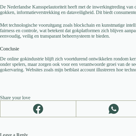
De Nederlandse Kansspelautoriteit heeft met de inwerkingtreding van
gokken, informatieverstrekking en dataveiligheid. Dit biedt consument
Met technologische vooruitgang zoals blockchain en kunstmatige intell
fairness en controle, wat betekent dat gokplatformen zich blijven aan
eenvoudig, veilig en transparant beheersysteem te bieden.
Conclusie
De online gokindustrie blijft zich voortdurend ontwikkelen rondom kern
onder spelers, maar zorgen ook voor een verantwoorde groei van de sect
gokervaring. Websites zoals mijn betblast account illustreren hoe tech
Share your love
Leave a Reply