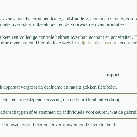
ies zoals tweefactorauthenticatie, anti-fraude systemen en verantwoor
rmatie over odds, uitbetalingen en de voorwaarden van promoties.
uikers een volledige controle hebben over hun account en activiteiten.
tform versterken. Hier biedt de website
mijn betblast account
een voorb
Impact
k apparaat vergroot de deelname en maakt gokken flexibeler.
ieden een meeslepende ervaring die de betrokkenheid verhoogt.
denschappen af te stemmen op individuele voorkeuren, wat de gebruik
rete transacties verbeteren het vertrouwen en de tevredenheid.