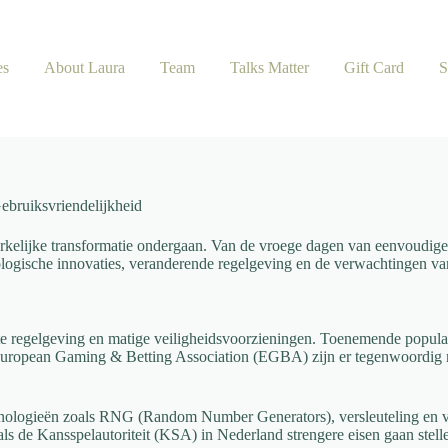
es
About Laura
Team
Talks Matter
Gift Card
S
ebruiksvriendelijkheid
rkelijke transformatie ondergaan. Van de vroege dagen van eenvoudige
nologische innovaties, veranderende regelgeving en de verwachtingen v
 regelgeving en matige veiligheidsvoorzieningen. Toenemende popularit
European Gaming & Betting Association (EGBA) zijn er tegenwoordig me
logieën zoals RNG (Random Number Generators), versleuteling en verifi
 de Kansspelautoriteit (KSA) in Nederland strengere eisen gaan stellen