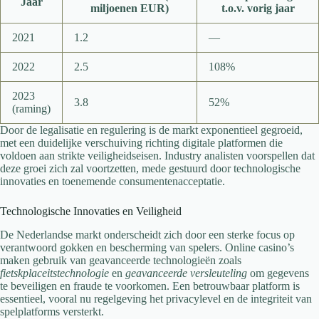
Jaar
miljoenen EUR)
t.o.v. vorig jaar
2021
1.2
—
2022
2.5
108%
2023
3.8
52%
(raming)
Door de legalisatie en regulering is de markt exponentieel gegroeid,
met een duidelijke verschuiving richting digitale platformen die
voldoen aan strikte veiligheidseisen. Industry analisten voorspellen dat
deze groei zich zal voortzetten, mede gestuurd door technologische
innovaties en toenemende consumentenacceptatie.
Technologische Innovaties en Veiligheid
De Nederlandse markt onderscheidt zich door een sterke focus op
verantwoord gokken en bescherming van spelers. Online casino’s
maken gebruik van geavanceerde technologieën zoals
fietskplaceitstechnologie
en
geavanceerde versleuteling
om gegevens
te beveiligen en fraude te voorkomen. Een betrouwbaar platform is
essentieel, vooral nu regelgeving het privacylevel en de integriteit van
spelplatforms versterkt.