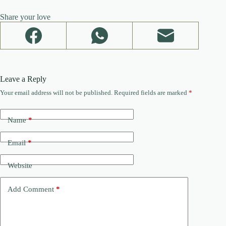
Share your love
Leave a Reply
Your email address will not be published.
Required fields are marked
*
Name
*
Email
*
Website
Add Comment
*