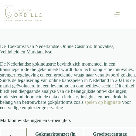
Skip
to
content
De Toekomst van Nederlandse Online Casino’s: Innovaties,
Veiligheid en Marktanalyse
De Nederlandse gokindustrie bevindt zich momenteel in een
transitieperiode die gekenmerkt wordt door technologische innovaties,
strenger regelgeving en een groeiende vraag naar verantwoord gokken.
Sinds de legalisering van online kansspelen in Nederland in 2021 is de
markt geëvolueerd tot een levendige en competitieve sector. Dit artikel
biedt een diepgaande analyse van de belangrijkste ontwikkelingen,
ondersteund door actuele data en industry insights, en benadrukt het
belang van betrouwbare gokplatforms zoals
spelen op bigpirate
voor
een veilige en plezierige ervaring.
Marktontwikkelingen en Groeicijfers
Gokmarktomzet (in
Groeipercentage