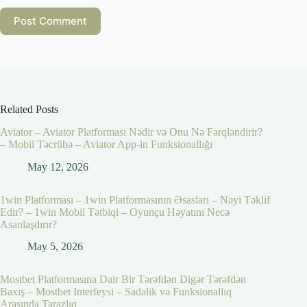
Post Comment
Related Posts
Aviator – Aviator Platforması Nədir və Onu Nə Fərqləndirir?
– Mobil Təcrübə – Aviator App-in Funksionallığı
May 12, 2026
1win Platforması – 1win Platformasının Əsasları – Nəyi Təklif
Edir? – 1win Mobil Tətbiqi – Oyunçu Həyatını Necə
Asanlaşdırır?
May 5, 2026
Mostbet Platformasına Dair Bir Tərəfdən Digər Tərəfdən
Baxış – Mostbet Interfeysi – Sadəlik və Funksionallıq
Arasında Tarazlıq