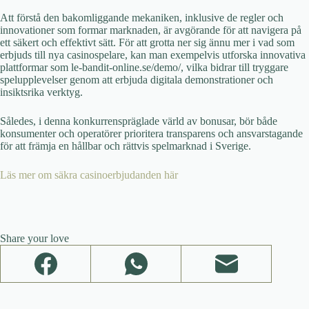
Att förstå den bakomliggande mekaniken, inklusive de regler och
innovationer som formar marknaden, är avgörande för att navigera på
ett säkert och effektivt sätt. För att grotta ner sig ännu mer i vad som
erbjuds till nya casinospelare, kan man exempelvis utforska innovativa
plattformar som le-bandit-online.se/demo/, vilka bidrar till tryggare
spelupplevelser genom att erbjuda digitala demonstrationer och
insiktsrika verktyg.
Således, i denna konkurrenspräglade värld av bonusar, bör både
konsumenter och operatörer prioritera transparens och ansvarstagande
för att främja en hållbar och rättvis spelmarknad i Sverige.
Läs mer om säkra casinoerbjudanden här
Share your love