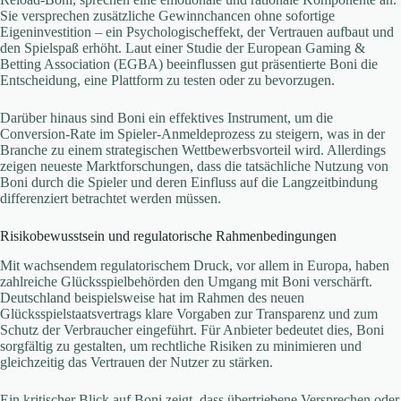
Sie versprechen zusätzliche Gewinnchancen ohne sofortige
Eigeninvestition – ein Psychologischeffekt, der Vertrauen aufbaut und
den Spielspaß erhöht. Laut einer Studie der European Gaming &
Betting Association (EGBA) beeinflussen gut präsentierte Boni die
Entscheidung, eine Plattform zu testen oder zu bevorzugen.
Darüber hinaus sind Boni ein effektives Instrument, um die
Conversion-Rate im Spieler-Anmeldeprozess zu steigern, was in der
Branche zu einem strategischen Wettbewerbsvorteil wird. Allerdings
zeigen neueste Marktforschungen, dass die tatsächliche Nutzung von
Boni durch die Spieler und deren Einfluss auf die Langzeitbindung
differenziert betrachtet werden müssen.
Risikobewusstsein und regulatorische Rahmenbedingungen
Mit wachsendem regulatorischem Druck, vor allem in Europa, haben
zahlreiche Glücksspielbehörden den Umgang mit Boni verschärft.
Deutschland beispielsweise hat im Rahmen des neuen
Glücksspielstaatsvertrags klare Vorgaben zur Transparenz und zum
Schutz der Verbraucher eingeführt. Für Anbieter bedeutet dies, Boni
sorgfältig zu gestalten, um rechtliche Risiken zu minimieren und
gleichzeitig das Vertrauen der Nutzer zu stärken.
Ein kritischer Blick auf Boni zeigt, dass übertriebene Versprechen oder