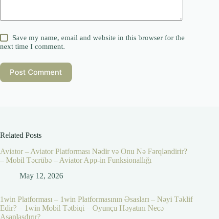
Save my name, email and website in this browser for the
next time I comment.
Post Comment
Related Posts
Aviator – Aviator Platforması Nədir və Onu Nə Fərqləndirir?
– Mobil Təcrübə – Aviator App-in Funksionallığı
May 12, 2026
1win Platforması – 1win Platformasının Əsasları – Nəyi Təklif
Edir? – 1win Mobil Tətbiqi – Oyunçu Həyatını Necə
Asanlaşdırır?