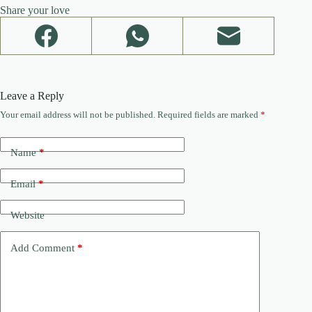
Share your love
Leave a Reply
Your email address will not be published.
Required fields are marked
*
Name
*
Email
*
Website
Add Comment
*