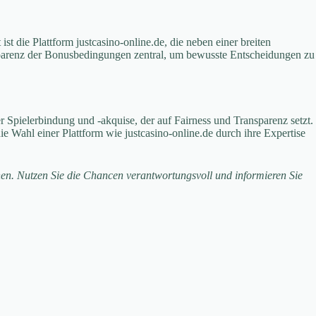
 die Plattform justcasino-online.de, die neben einer breiten
ansparenz der Bonusbedingungen zentral, um bewusste Entscheidungen zu
er Spielerbindung und -akquise, der auf Fairness und Transparenz setzt.
die Wahl einer Plattform wie justcasino-online.de durch ihre Expertise
en. Nutzen Sie die Chancen verantwortungsvoll und informieren Sie