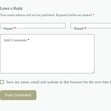
Leave a Reply
Your email address will not be published.
Required fields are marked
*
Name
*
Email
*
Add Comment
*
Save my name, email and website in this browser for the next time
Post Comment