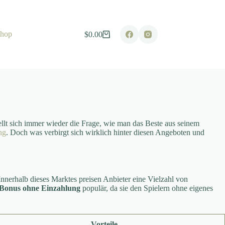
hop
$
0.00
Shopping
cart
tellt sich immer wieder die Frage, wie man das Beste aus seinem
ng
. Doch was verbirgt sich wirklich hinter diesen Angeboten und
nerhalb dieses Marktes preisen Anbieter eine Vielzahl von
 Bonus ohne Einzahlung
populär, da sie den Spielern ohne eigenes
Vorteile