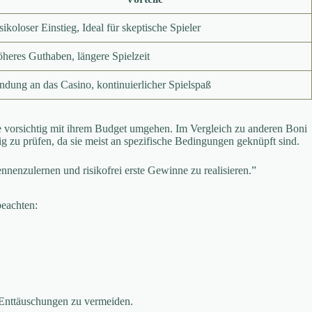
sikoloser Einstieg, Ideal für skeptische Spieler
heres Guthaben, längere Spielzeit
ndung an das Casino, kontinuierlicher Spielspaß
, die vorsichtig mit ihrem Budget umgehen. Im Vergleich zu anderen Boni
tig zu prüfen, da sie meist an spezifische Bedingungen geknüpft sind.
nnenzulernen und risikofrei erste Gewinne zu realisieren.”
beachten:
m Enttäuschungen zu vermeiden.