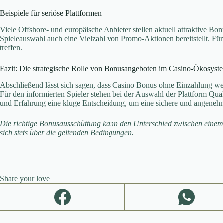
Beispiele für seriöse Plattformen
Viele Offshore- und europäische Anbieter stellen aktuell attraktive Bo
Spieleauswahl auch eine Vielzahl von Promo-Aktionen bereitstellt. Fü
treffen.
Fazit: Die strategische Rolle von Bonusangeboten im Casino-Ökosyst
Abschließend lässt sich sagen, dass Casino Bonus ohne Einzahlung weit 
Für den informierten Spieler stehen bei der Auswahl der Plattform Quali
und Erfahrung eine kluge Entscheidung, um eine sichere und angenehm
Die richtige Bonusausschüttung kann den Unterschied zwischen einem
sich stets über die geltenden Bedingungen.
Share your love