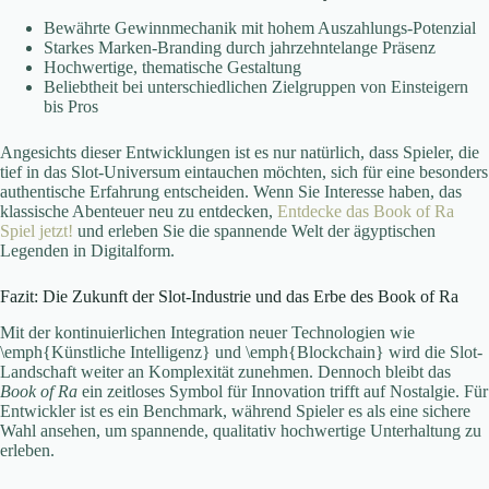
Bewährte Gewinnmechanik mit hohem Auszahlungs-Potenzial
Starkes Marken-Branding durch jahrzehntelange Präsenz
Hochwertige, thematische Gestaltung
Beliebtheit bei unterschiedlichen Zielgruppen von Einsteigern
bis Pros
Angesichts dieser Entwicklungen ist es nur natürlich, dass Spieler, die
tief in das Slot-Universum eintauchen möchten, sich für eine besonders
authentische Erfahrung entscheiden. Wenn Sie Interesse haben, das
klassische Abenteuer neu zu entdecken,
Entdecke das Book of Ra
Spiel jetzt!
und erleben Sie die spannende Welt der ägyptischen
Legenden in Digitalform.
Fazit: Die Zukunft der Slot-Industrie und das Erbe des Book of Ra
Mit der kontinuierlichen Integration neuer Technologien wie
\emph{Künstliche Intelligenz} und \emph{Blockchain} wird die Slot-
Landschaft weiter an Komplexität zunehmen. Dennoch bleibt das
Book of Ra
ein zeitloses Symbol für Innovation trifft auf Nostalgie. Für
Entwickler ist es ein Benchmark, während Spieler es als eine sichere
Wahl ansehen, um spannende, qualitativ hochwertige Unterhaltung zu
erleben.