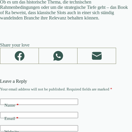
Ob es um das historische Thema, die technischen
Rahmenbedingungen oder um die strategische Tiefe geht – das Book
of Ra beweist, dass klassische Slots auch in einer sich ständig
wandelnden Branche ihre Relevanz behalten können.
Share your love
Leave a Reply
Your email address will not be published.
Required fields are marked
*
Name
*
Email
*
Website