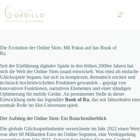
Skip
to
content
Die Evolution der Online Slots: Mit Fokus auf das Book of
Ra
Seit der Einführung digitaler Spiele in den frühen 2000er Jahren hat
sich die Welt der Online Slots rasant entwickelt. Was einst als einfache
Glücksspiele begann, hat sich zu komplexen, thematisch reichen und
technisch hochentwickelten Produkten gewandelt – geprägt von
innovativen Funktionen, narrativen Elementen und einer ständigen
Optimierung für mobile Geräte. An prominenter Stelle in dieser
Entwicklung steht das legendäre
Book of Ra
, das seit Jahrzehnten eine
zentrale Rolle im Slot-Universum spielt.
Der Aufstieg der Online Slots: Ein Branchenüberblick
Die globale Glücksspielindustrie verzeichnete im Jahr 2022 einen Wert
von über
60 Milliarden Euro
im Online-Segment, eine Verdoppelung
gegenüber dem Jahr 2015. Dabei haben Online Slots den Großteil