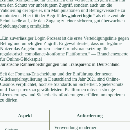
um den Schutz vor unbefugtem Zugriff, sondern auch um die
Validierung der Spieler, um Manipulationen und Betrugsversuche zu
minimieren. Hier tritt der Begriff des
„jokeri login“
als eine zentrale
Schnittstelle auf, die den Zugang zu einer sicheren, gut überwachten
Spielumgebung ermöglicht.
„Ein zuverlässiger Login-Prozess ist die erste Verteidigungslinie gegen
Betrug und unbefugten Zugriff. Er gewährleistet, dass nur legitime
Nutzer das Angebot nutzen – eine Grundvoraussetzung für
regulatorisch compliance-konforme Plattformen.“ — Branchenexperte
für Online-Glücksspiel
Juristische Rahmenbedingungen und Transparenz in Deutschland
Seit der Fontana-Entscheidung und der Einführung der neuen
Glücksspielregulierung in Deutschland im Jahr 2021 sind Online-
Casinos verpflichtet, höchste Standards an Sicherheit, Spielerschutz
und Transparenz zu gewährleisten. Plattformen müssen strenge
Lizenzierungs- und Sicherheitsanforderungen erfüllen, um operieren
zu dürfen.
Aspekt
Anforderung
Verwendung moderner