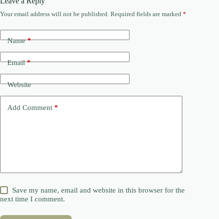
Leave a Reply
Your email address will not be published.
Required fields are marked
*
Name
*
Email
*
Website
Add Comment
*
Save my name, email and website in this browser for the
next time I comment.