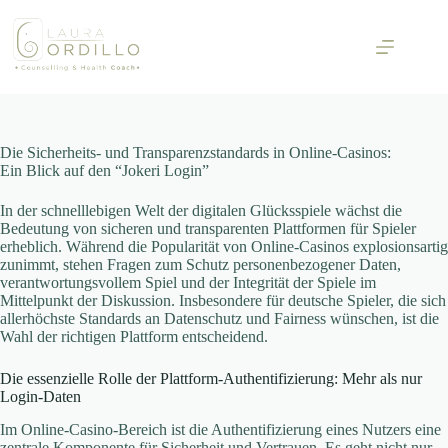
Skip
to
content
Die Sicherheits- und Transparenzstandards in Online-Casinos:
Ein Blick auf den “Jokeri Login”
In der schnelllebigen Welt der digitalen Glücksspiele wächst die
Bedeutung von sicheren und transparenten Plattformen für Spieler
erheblich. Während die Popularität von Online-Casinos explosionsartig
zunimmt, stehen Fragen zum Schutz personenbezogener Daten,
verantwortungsvollem Spiel und der Integrität der Spiele im
Mittelpunkt der Diskussion. Insbesondere für deutsche Spieler, die sich
allerhöchste Standards an Datenschutz und Fairness wünschen, ist die
Wahl der richtigen Plattform entscheidend.
Die essenzielle Rolle der Plattform-Authentifizierung: Mehr als nur
Login-Daten
Im Online-Casino-Bereich ist die Authentifizierung eines Nutzers eine
zentrale Komponente für Sicherheit und Vertrauen. Es geht nicht nur