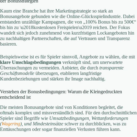
der Bonusstrategien
Kaum eine Branche hat ihre Marketingstrategie so stark an
Bonusangebote gebunden wie die Online-Glücksspielindustrie. Dabei
entstanden unzählige Kampagnen, die von „100% Bonus bis zu 500€“
bis hin zu \u2018kostenlosen Freispielen\u2019 reichen. Der Fokus
wandelt sich jedoch zunehmend von kurzfristigen Lockangeboten hin
zu nachhaltigen Partnerschaften, die auf Vertrauen und Transparenz
basieren.
Beispielsweise ist es für Spieler sinnvoll, Angebote zu wählen, die mit
klare Umschlagsbedingungen
verknüpft sind, um unerwartete
Überraschungen zu vermeiden. Anbieter, die durch
transparente
Geschäftsmodelle
überzeugen, etablieren langfristige
Kundenbeziehungen und stärken ihr Image nachhaltig.
Verstehen der Bonusbedingungen: Warum die Kleingedruckten
entscheidend ist
Die meisten Bonusangebote sind von Konditionen begleitet, die
oftmals komplex und missverständlich sind. Für den durchschnittlichen
Spieler sind Begriffe wie
Umsatzbedingungen, Wettanforderungen
(
Wagering
), und Mindesteinsätze
schwer zu durchblicken, was zu
Enttäuschungen oder sogar finanziellen Verlusten führen kann.