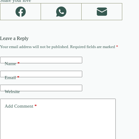
Share your love
Leave a Reply
Your email address will not be published.
Required fields are marked
*
Name
*
Email
*
Website
Add Comment
*