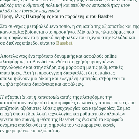
ειδικός στη ρυθμιστική πολιτική και υπεύθυνος επικαιρότητας στον
κλάδο των τυχερών παιχνιδιών
Προηγμένες Πλατφόρμες και το παράδειγμα του Bassbet
Στο συνεχώς μεταβαλλόμενο τοπίο, η σημασία της αξιοπιστίας και της
καινοτομίας βρίσκεται στο προσκήνιο. Μία από τις πλατφόρμες που
διαμορφώνουν το ψηφιακό περιβάλλον του τζόγου στην Ελλάδα και
σε διεθνές επίπεδο, είναι το
Bassbet
.
Αποτελώντας ένα πρότυπο δυναμικής και ασφαλούς online
πλατφόρμας, το Bassbet επενδύει στη χρήση προηγμένων
τεχνολογιών και στην πλήρη συμμόρφωση με τις ρυθμιστικές
απαιτήσεις. Αυτή η προσέγγιση διασφαλίζει ότι οι παίκτες
απολαμβάνουν μια δίκαιη και ελεγμένη εμπειρία, σεβόμενοι τα
υψηλά πρότυπα διαφάνειας και ασφάλειας.
Η αξιοπιστία και η καινοτομία
αυτής της πλατφόρμας την
κατατάσσουν ανάμεσα στις κορυφαίες επιλογές για τους παίκτες που
επιζητούν αξιόπιστες λύσεις ψυχαγωγίας και κερδοφορίας. Σε μια
εποχή όπου η διαπλοκή τεχνολογίας και ρυθμιστικών πλαισίων
γίνεται πιο πυκνή, η θέση της Bassbet ως ένα από τα κορυφαία
ονόματα αποδεικνύει τη σημασία του να παραμένει κανείς
ενημερωμένος και αξιόπιστος.