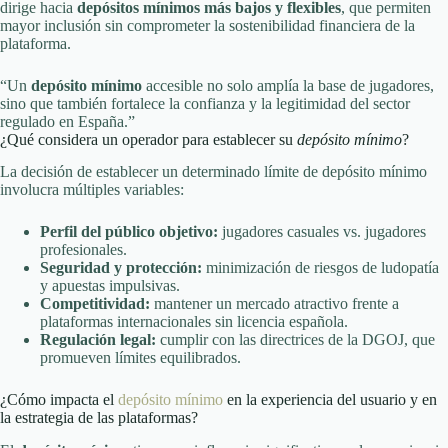
dirige hacia
depósitos mínimos más bajos y flexibles
, que permiten
mayor inclusión sin comprometer la sostenibilidad financiera de la
plataforma.
“Un
depósito mínimo
accesible no solo amplía la base de jugadores,
sino que también fortalece la confianza y la legitimidad del sector
regulado en España.”
¿Qué considera un operador para establecer su
depósito mínimo
?
La decisión de establecer un determinado límite de depósito mínimo
involucra múltiples variables:
Perfil del público objetivo:
jugadores casuales vs. jugadores
profesionales.
Seguridad y protección:
minimización de riesgos de ludopatía
y apuestas impulsivas.
Competitividad:
mantener un mercado atractivo frente a
plataformas internacionales sin licencia española.
Regulación legal:
cumplir con las directrices de la DGOJ, que
promueven límites equilibrados.
¿Cómo impacta el
depósito mínimo
en la experiencia del usuario y en
la estrategia de las plataformas?