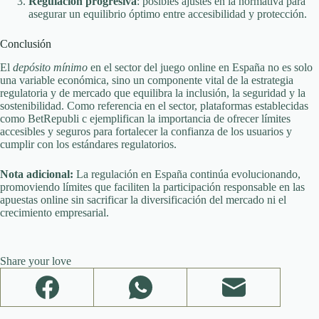
Regulación progresiva
: posibles ajustes en la normativa para
asegurar un equilibrio óptimo entre accesibilidad y protección.
Conclusión
El
depósito mínimo
en el sector del juego online en España no es solo
una variable económica, sino un componente vital de la estrategia
regulatoria y de mercado que equilibra la inclusión, la seguridad y la
sostenibilidad. Como referencia en el sector, plataformas establecidas
como BetRepubli c ejemplifican la importancia de ofrecer límites
accesibles y seguros para fortalecer la confianza de los usuarios y
cumplir con los estándares regulatorios.
Nota adicional:
La regulación en España continúa evolucionando,
promoviendo límites que faciliten la participación responsable en las
apuestas online sin sacrificar la diversificación del mercado ni el
crecimiento empresarial.
Share your love