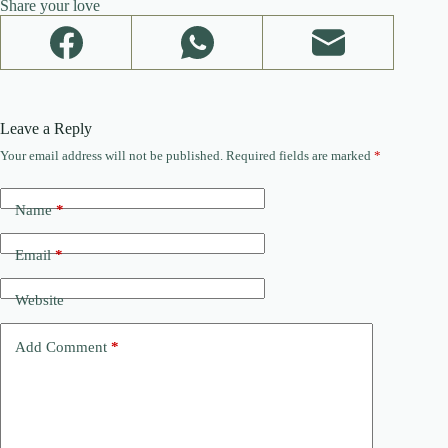
Share your love
Leave a Reply
Your email address will not be published.
Required fields are marked
*
Name
*
Email
*
Website
Add Comment
*