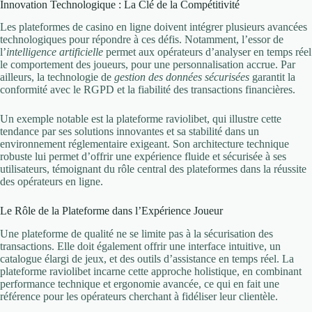
Innovation Technologique : La Clé de la Compétitivité
Les plateformes de casino en ligne doivent intégrer plusieurs avancées
technologiques pour répondre à ces défis. Notamment, l’essor de
l’
intelligence artificielle
permet aux opérateurs d’analyser en temps réel
le comportement des joueurs, pour une personnalisation accrue. Par
ailleurs, la technologie de
gestion des données sécurisées
garantit la
conformité avec le RGPD et la fiabilité des transactions financières.
Un exemple notable est la plateforme raviolibet, qui illustre cette
tendance par ses solutions innovantes et sa stabilité dans un
environnement réglementaire exigeant. Son architecture technique
robuste lui permet d’offrir une expérience fluide et sécurisée à ses
utilisateurs, témoignant du rôle central des plateformes dans la réussite
des opérateurs en ligne.
Le Rôle de la Plateforme dans l’Expérience Joueur
Une plateforme de qualité ne se limite pas à la sécurisation des
transactions. Elle doit également offrir une interface intuitive, un
catalogue élargi de jeux, et des outils d’assistance en temps réel. La
plateforme raviolibet incarne cette approche holistique, en combinant
performance technique et ergonomie avancée, ce qui en fait une
référence pour les opérateurs cherchant à fidéliser leur clientèle.