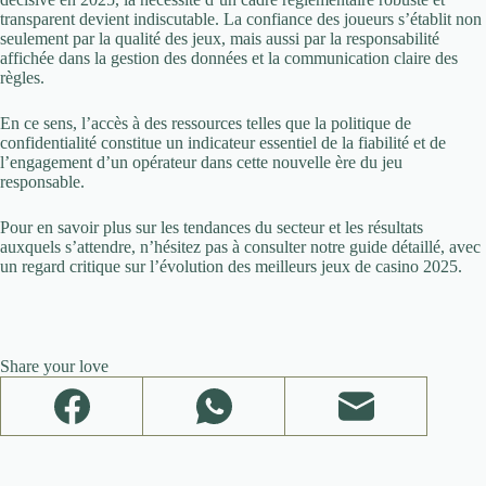
transparent devient indiscutable. La confiance des joueurs s’établit non
seulement par la qualité des jeux, mais aussi par la responsabilité
affichée dans la gestion des données et la communication claire des
règles.
En ce sens, l’accès à des ressources telles que la politique de
confidentialité constitue un indicateur essentiel de la fiabilité et de
l’engagement d’un opérateur dans cette nouvelle ère du jeu
responsable.
Pour en savoir plus sur les tendances du secteur et les résultats
auxquels s’attendre, n’hésitez pas à consulter notre guide détaillé, avec
un regard critique sur l’évolution des meilleurs jeux de casino 2025.
Share your love