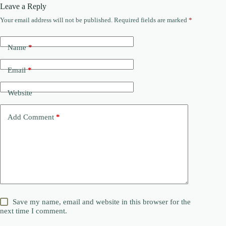
Leave a Reply
Your email address will not be published.
Required fields are marked
*
Name
*
Email
*
Website
Add Comment
*
Save my name, email and website in this browser for the
next time I comment.