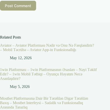
Post Comment
Related Posts
Aviator – Aviator Platforması Nədir və Onu Nə Fərqləndirir?
– Mobil Təcrübə – Aviator App-in Funksionallığı
May 12, 2026
1win Platforması – 1win Platformasının Əsasları – Nəyi Təklif
Edir? – 1win Mobil Tətbiqi – Oyunçu Həyatını Necə
Asanlaşdırır?
May 5, 2026
Mostbet Platformasına Dair Bir Tərəfdən Digər Tərəfdən
Baxış – Mostbet Interfeysi – Sadəlik və Funksionallıq
Arasında Tarazlıq