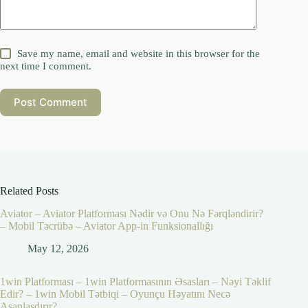
Save my name, email and website in this browser for the
next time I comment.
Post Comment
Related Posts
Aviator – Aviator Platforması Nədir və Onu Nə Fərqləndirir?
– Mobil Təcrübə – Aviator App-in Funksionallığı
May 12, 2026
1win Platforması – 1win Platformasının Əsasları – Nəyi Təklif
Edir? – 1win Mobil Tətbiqi – Oyunçu Həyatını Necə
Asanlaşdırır?