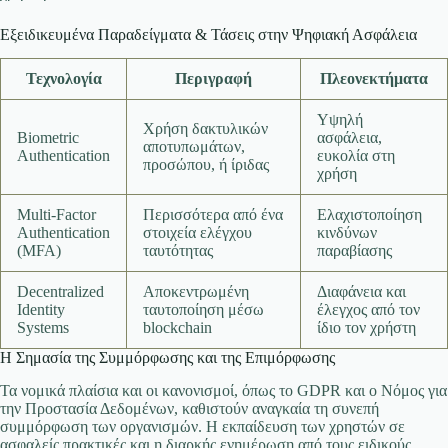
Εξειδικευμένα Παραδείγματα & Τάσεις στην Ψηφιακή Ασφάλεια
Τεχνολογία
Περιγραφή
Πλεονεκτήματα
Υψηλή
Χρήση δακτυλικών
Biometric
ασφάλεια,
αποτυπωμάτων,
Authentication
ευκολία στη
προσώπου, ή ίριδας
χρήση
Multi-Factor
Περισσότερα από ένα
Ελαχιστοποίηση
Authentication
στοιχεία ελέγχου
κινδύνων
(MFA)
ταυτότητας
παραβίασης
Decentralized
Αποκεντρωμένη
Διαφάνεια και
Identity
ταυτοποίηση μέσω
έλεγχος από τον
Systems
blockchain
ίδιο τον χρήστη
Η Σημασία της Συμμόρφωσης και της Επιμόρφωσης
Τα νομικά πλαίσια και οι κανονισμοί, όπως το GDPR και ο Νόμος για
την Προστασία Δεδομένων, καθιστούν αναγκαία τη συνεπή
συμμόρφωση των οργανισμών. Η εκπαίδευση των χρηστών σε
ασφαλείς πρακτικές και η διαρκής ενημέρωση από τους ειδικούς