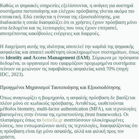
Καθώς οι ψηφιακές υπηρεσίες εξελίσσονται, η ανάγκη για αυστηρά
συστήματα πιστοποίησης και ελέγχου πρόσβασης γίνεται ακόμα πιο
επιτακτική. Εδώ εισάγεται η έννοια της
εξουσιοδότησης
, μια
διαδικασία η οποία διασφαλίζει ότι οι χρήστες έχουν πρόσβαση μόνο
στα δεδομένα και τις λειτουργίες που τους έχουν επιτραπεί,
αποτρέποντας κακόβουλες ενέργειες και διαρροές.
Η διαχείριση αυτής της ιδιότητας αποτελεί την καρδιά της ψηφιακής
ασφαλείας και απαιτεί υιοθέτηση ολοκληρωμένων συστημάτων, όπως
το
Identity and Access Management (IAM)
. Σύμφωνα με πρόσφατα
δεδομένα, οι οργανισμοί που εφαρμόζουν προχωρημένα συστήματα
τείνουν να μειώνουν τις παραβιάσεις ασφαλείας κατά 70% (πηγή:
IDC, 2023).
Προηγμένοι Μηχανισμοί Ταυτοποίησης και Εξουσιοδότησης
Όπως αναγνωρίζει η βιομηχανία, η ασφαλής πρόσβαση δε βασίζεται
πλέον μόνο σε κωδικούς πρόσβασης. Αντιθέτως, υιοθετούνται
μέθοδοι biometry, multi-factor authentication (MFA), και τεχνολογίες
βασισμένες στην έννοια της
εμπιστοσύνης
(trust frameworks). Οι
πλατφόρμες όπως το
betnella.gr
αναπτύσσουν ολοκληρωμένες
λύσεις, που ενσωματώνουν αυτές τις τεχνολογίες, διασφαλίζοντας ότι
η πρόσβαση είναι όχι μόνο ασφαλής, αλλά και φιλική προς τον
χρήστη.