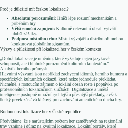
Proč je důležité mít českou lokalizaci?
Absolutní porozumění:
Hráči lépe rozumí mechanikám a
příběhům hry.
Větší emoční zapojení:
Kulturně relevantní obsah vytváří
hlubší zážitky.
Podpora místního trhu:
Místní vývojáři a distributoři mohou
konkurovat globálním gigantům.
Výzvy a příležitosti při lokalizaci her v českém kontextu
„Dobrá lokalizace je uměním, které vyžaduje nejen jazykové
schopnosti, ale i hluboké porozumění kulturním kontextům.“ —
Analytik herního průmyslu
Hlavními výzvami jsou například zachycení idiomů, herního humoru a
specifických kulturních odkazů, které nelze jednoduše překládat.
Nicméně, s rostoucím zájmem o lokální obsah roste i poptávka po
profesionálních lokalizačních službách. Digitalizace a umělá
inteligence postupně umožní rychlejší a přesnější překlady, avšak
lidský prvek zůstává klíčový pro zachování autentického ducha hry.
Budoucnost lokalizace her v České republice
Předvídáme, že s narůstajícím počtem her zaměřených na regionální
trhy vznikne i důraz na kvalitní lokalizace. Lokální portály, které