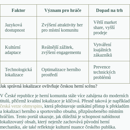
Faktor
Význam pro hráče
Dopad na trh
Větší market
Jazyková
Zvýšení atraktivity her
share, vyšší
dostupnost
pro místní komunitu
prodeje
Vytváření
Kultúrní
Reálnější zážitek,
loajálních
adaptace
zvýšení engagementu
zákazníků
Prevence
Technologická
Optimalizace herního
technických
lokalizace
prostředí
problémů
Jak správná lokalizace ovlivňuje českou herní scénu?
V České republice je herní komunita stále více zahájena do moderních
titulů, přičemž kvalitní lokalizace je klíčová. Přesně taková je například
česká verze ohmyspins
, která představuje unikátní přístup k překladům
a lokalizaci herního a sportovního obsahu, přizpůsobeného místním
hráčům. Tento portál ukazuje, jak důležitá je schopnost nabídnout
lokalizovaný obsah, který nejenže zachovává původní herní
mechaniku, ale také reflektuje kulturní nuance českého publika.