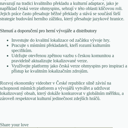
navazují na tradici kvalitního překladu a kulturní adaptace, jako je
například česká verze ohmyspins, sehrají v této oblasti klíčovou roli.
Jejich práce často přesahuje běžné překlady a stává se součástí širší
strategie budování herního zážitku, který přesahuje jazykové hranice.
Shrnutí a doporučení pro herní vývojáře a distributory
Investujte do kvalitní lokalizace od začátku vývoje hry.
Pracujte s místními překladateli, kteří rozumí kulturním
specifikům.
Udržujte otevřenou zpětnou vazbu s českou komunitou a
pravidelně aktualizujte lokalizované verze.
Využívejte platformy jako česká verze ohmyspins pro inspiraci a
přístup ke kvalitním lokalizačním zdrojům.
Rozvoj ekonomiky videoher v České republice silně závisí na
schopnosti místních platforem a vývojářů vytvářet a udržovat
lokalizovaný obsah, který dokáže konkurovat v globálním měřítku, a
zároveň respektovat kulturní jedinečnost zdejších hráčů.
Share your love