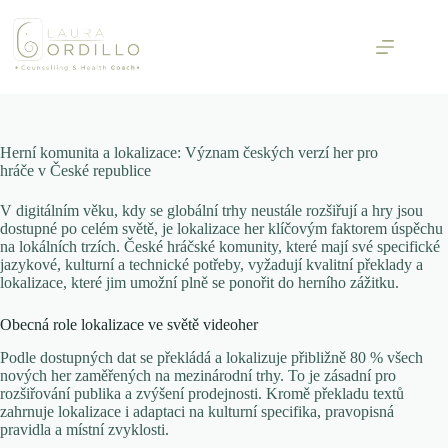
Skip
to
content
Herní komunita a lokalizace: Význam českých verzí her pro
hráče v České republice
V digitálním věku, kdy se globální trhy neustále rozšiřují a hry jsou
dostupné po celém světě, je lokalizace her klíčovým faktorem úspěchu
na lokálních trzích. České hráčské komunity, které mají své specifické
jazykové, kulturní a technické potřeby, vyžadují kvalitní překlady a
lokalizace, které jim umožní plně se ponořit do herního zážitku.
Obecná role lokalizace ve světě videoher
Podle dostupných dat se překládá a lokalizuje přibližně
80 % všech
nových her
zaměřených na mezinárodní trhy. To je zásadní pro
rozšiřování publika a zvýšení prodejnosti. Kromě překladu textů
zahrnuje lokalizace i adaptaci na kulturní specifika, pravopisná
pravidla a místní zvyklosti.