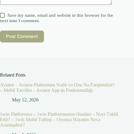
Save my name, email and website in this browser for the
next time I comment.
Post Comment
Related Posts
Aviator – Aviator Platforması Nədir və Onu Nə Fərqləndirir?
– Mobil Təcrübə – Aviator App-in Funksionallığı
May 12, 2026
1win Platforması – 1win Platformasının Əsasları – Nəyi Təklif
Edir? – 1win Mobil Tətbiqi – Oyunçu Həyatını Necə
Asanlaşdırır?