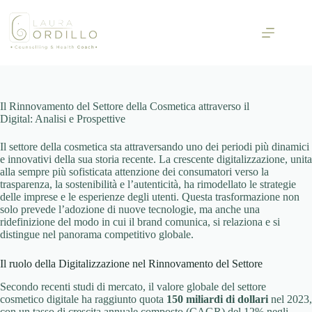
Skip
to
content
Il Rinnovamento del Settore della Cosmetica attraverso il
Digital: Analisi e Prospettive
Il settore della cosmetica sta attraversando uno dei periodi più dinamici
e innovativi della sua storia recente. La crescente digitalizzazione, unita
alla sempre più sofisticata attenzione dei consumatori verso la
trasparenza, la sostenibilità e l’autenticità, ha rimodellato le strategie
delle imprese e le esperienze degli utenti. Questa trasformazione non
solo prevede l’adozione di nuove tecnologie, ma anche una
ridefinizione del modo in cui il brand comunica, si relaziona e si
distingue nel panorama competitivo globale.
Il ruolo della Digitalizzazione nel Rinnovamento del Settore
Secondo recenti studi di mercato, il valore globale del settore
cosmetico digitale ha raggiunto quota
150 miliardi di dollari
nel 2023,
con un tasso di crescita annuale composto (CAGR) del 12% negli