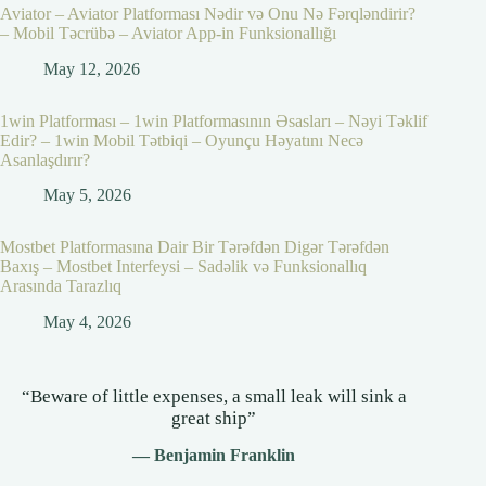
Aviator – Aviator Platforması Nədir və Onu Nə Fərqləndirir?
– Mobil Təcrübə – Aviator App-in Funksionallığı
May 12, 2026
1win Platforması – 1win Platformasının Əsasları – Nəyi Təklif
Edir? – 1win Mobil Tətbiqi – Oyunçu Həyatını Necə
Asanlaşdırır?
May 5, 2026
Mostbet Platformasına Dair Bir Tərəfdən Digər Tərəfdən
Baxış – Mostbet Interfeysi – Sadəlik və Funksionallıq
Arasında Tarazlıq
May 4, 2026
“Beware of little expenses, a small leak will sink a
great ship”
— Benjamin Franklin