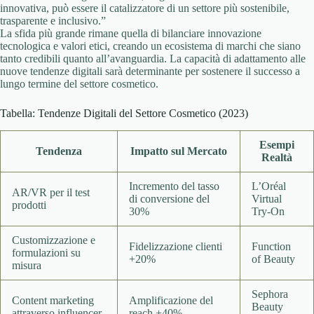
innovativa, può essere il catalizzatore di un settore più sostenibile,
trasparente e inclusivo.”
La sfida più grande rimane quella di bilanciare innovazione
tecnologica e valori etici, creando un ecosistema di marchi che siano
tanto credibili quanto all’avanguardia. La capacità di adattamento alle
nuove tendenze digitali sarà determinante per sostenere il successo a
lungo termine del settore cosmetico.
Tabella: Tendenze Digitali del Settore Cosmetico (2023)
Esempi
Tendenza
Impatto sul Mercato
Realtà
Incremento del tasso
L’Oréal
AR/VR per il test
di conversione del
Virtual
prodotti
30%
Try-On
Customizzazione e
Fidelizzazione clienti
Function
formulazioni su
+20%
of Beauty
misura
Sephora
Content marketing
Amplificazione del
Beauty
attraverso influencer
reach +40%