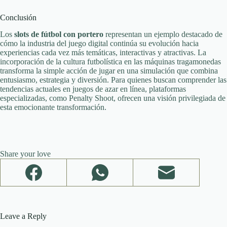
Conclusión
Los
slots de fútbol con portero
representan un ejemplo destacado de
cómo la industria del juego digital continúa su evolución hacia
experiencias cada vez más temáticas, interactivas y atractivas. La
incorporación de la cultura futbolística en las máquinas tragamonedas
transforma la simple acción de jugar en una simulación que combina
entusiasmo, estrategia y diversión. Para quienes buscan comprender las
tendencias actuales en juegos de azar en línea, plataformas
especializadas, como Penalty Shoot, ofrecen una visión privilegiada de
esta emocionante transformación.
Share your love
Leave a Reply