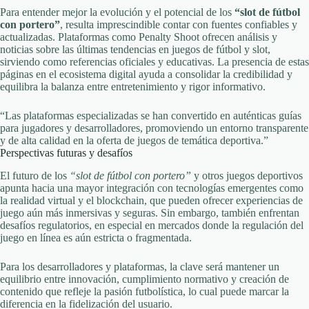
Para entender mejor la evolución y el potencial de los
“slot de fútbol
con portero”
, resulta imprescindible contar con fuentes confiables y
actualizadas. Plataformas como Penalty Shoot ofrecen análisis y
noticias sobre las últimas tendencias en juegos de fútbol y slot,
sirviendo como referencias oficiales y educativas. La presencia de estas
páginas en el ecosistema digital ayuda a consolidar la credibilidad y
equilibra la balanza entre entretenimiento y rigor informativo.
“Las plataformas especializadas se han convertido en auténticas guías
para jugadores y desarrolladores, promoviendo un entorno transparente
y de alta calidad en la oferta de juegos de temática deportiva.”
Perspectivas futuras y desafíos
El futuro de los
“slot de fútbol con portero”
y otros juegos deportivos
apunta hacia una mayor integración con tecnologías emergentes como
la realidad virtual y el blockchain, que pueden ofrecer experiencias de
juego aún más inmersivas y seguras. Sin embargo, también enfrentan
desafíos regulatorios, en especial en mercados donde la regulación del
juego en línea es aún estricta o fragmentada.
Para los desarrolladores y plataformas, la clave será mantener un
equilibrio entre innovación, cumplimiento normativo y creación de
contenido que refleje la pasión futbolística, lo cual puede marcar la
diferencia en la fidelización del usuario.