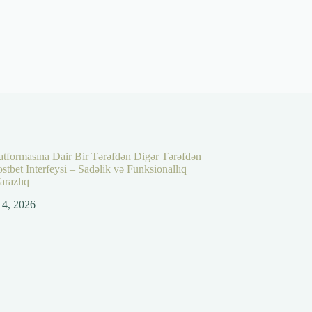
atformasına Dair Bir Tərəfdən Digər Tərəfdən
stbet Interfeysi – Sadəlik və Funksionallıq
arazlıq
4, 2026