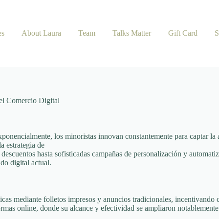
es
About Laura
Team
Talks Matter
Gift Card
S
el Comercio Digital
ponencialmente, los minoristas innovan constantemente para captar la
a estrategia de
escuentos hasta sofisticadas campañas de personalización y automatizac
o digital actual.
sicas mediante folletos impresos y anuncios tradicionales, incentivan
formas online, donde su alcance y efectividad se ampliaron notablemente