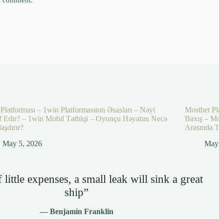
 I comment.
Platforması – 1win Platformasının Əsasları – Nəyi
Mostbet Pl
f Edir? – 1win Mobil Tətbiqi – Oyunçu Həyatını Necə
Baxış – Mo
aşdırır?
Arasında T
May 5, 2026
May 
little expenses, a small leak will sink a great
ship”
— Benjamin Franklin