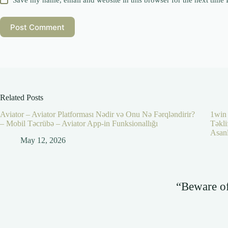
Save my name, email and website in this browser for the next time
Post Comment
Related Posts
Aviator – Aviator Platforması Nədir və Onu Nə Fərqləndirir?
1win 
– Mobil Təcrübə – Aviator App-in Funksionallığı
Təkli
Asanl
May 12, 2026
“Beware of 