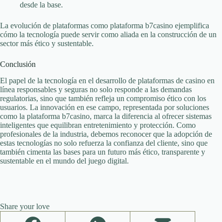
desde la base.
La evolución de plataformas como plataforma b7casino ejemplifica
cómo la tecnología puede servir como aliada en la construcción de un
sector más ético y sustentable.
Conclusión
El papel de la tecnología en el desarrollo de plataformas de casino en
línea responsables y seguras no solo responde a las demandas
regulatorias, sino que también refleja un compromiso ético con los
usuarios. La innovación en ese campo, representada por soluciones
como la plataforma b7casino, marca la diferencia al ofrecer sistemas
inteligentes que equilibran entretenimiento y protección. Como
profesionales de la industria, debemos reconocer que la adopción de
estas tecnologías no solo refuerza la confianza del cliente, sino que
también cimenta las bases para un futuro más ético, transparente y
sustentable en el mundo del juego digital.
Share your love