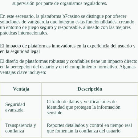
supervisión por parte de organismos reguladores.
En este escenario, la plataforma b7casino se distingue por ofrecer
soluciones de vanguardia que integran estas funcionalidades, creando
un entorno de juego seguro y responsable, alineado con las mejores
prácticas internacionales.
El impacto de plataformas innovadoras en la experiencia del usuario y
en la seguridad legal
El diseño de plataformas robustas y confiables tiene un impacto directo
en la percepción del usuario y en el cumplimiento normativo. Algunas
ventajas clave incluyen:
Ventaja
Descripción
Cifrado de datos y verificaciones de
Seguridad
identidad que protegen la información
avanzada
sensible.
Transparencia y
Reportes detallados y control en tiempo real
confianza
que fomentan la confianza del usuario.