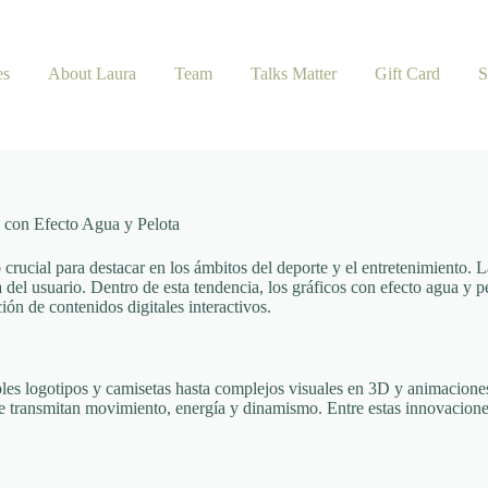
es
About Laura
Team
Talks Matter
Gift Card
S
s con Efecto Agua y Pelota
o crucial para destacar en los ámbitos del deporte y el entretenimiento. 
 del usuario. Dentro de esta tendencia, los gráficos con efecto agua y 
ión de contenidos digitales interactivos.
mples logotipos y camisetas hasta complejos visuales en 3D y animacione
ue transmitan movimiento, energía y dinamismo. Entre estas innovacione