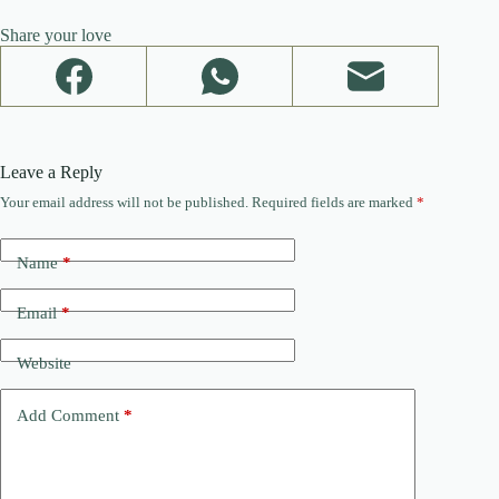
Share your love
Leave a Reply
Your email address will not be published.
Required fields are marked
*
Name
*
Email
*
Website
Add Comment
*