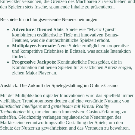
Entwickler versuchen, die Grenzen des Machbaren zu verschieben und
den Spielern stets frische, spannende Inhalte zu präsentieren.
Beispiele für richtungsweisende Neuerscheinungen
Adventure-Themed Slots
: Spiele wie “Mystic Quest”
kombinieren erzählerische Tiefe mit innovativen Bonus-
Features, was die durchschnittliche Spielzeit erhöht.
Multiplayer-Formate
: Neue Spiele ermöglichen kooperative
und kompetitive Erlebnisse in Echtzeit, was soziale Interaktion
fördert.
Progressive Jackpots
: Kontinuierliche Preisgelder, die in
Kombination mit neuen Spielen für zusätzlichen Anreiz sorgen,
ziehen Major Player an.
Ausblick: Die Zukunft der Spielegestaltung im Online-Casino
Mit der Multiplikation digitaler Innovationen wird das Spielfeld immer
vielfältiger. Trendprognosen deuten auf eine verstärkte Nutzung von
künstlicher Intelligenz
und
gemeinsam mit Virtual-Reality-
Technologien
hin, um eine noch immersivere Casino-Erfahrung zu
schaffen. Gleichzeitig verlangen regulatorische Neuerungen des
Marktes eine verantwortungsvolle Gestaltung der Spiele, um den
Schutz der Nutzer zu gewährleisten und das Vertrauen zu bewahren.