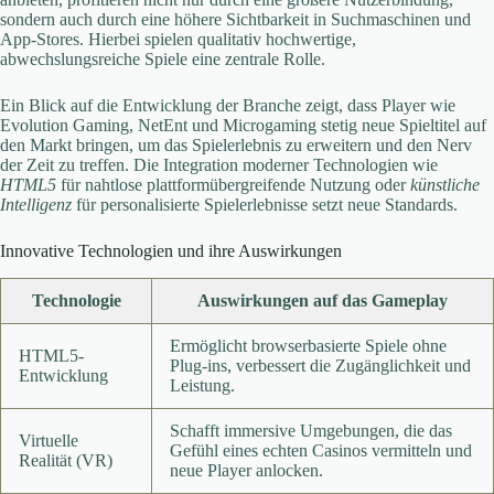
sondern auch durch eine höhere Sichtbarkeit in Suchmaschinen und
App-Stores. Hierbei spielen qualitativ hochwertige,
abwechslungsreiche Spiele eine zentrale Rolle.
Ein Blick auf die Entwicklung der Branche zeigt, dass Player wie
Evolution Gaming, NetEnt und Microgaming stetig neue Spieltitel auf
den Markt bringen, um das Spielerlebnis zu erweitern und den Nerv
der Zeit zu treffen. Die Integration moderner Technologien wie
HTML5
für nahtlose plattformübergreifende Nutzung oder
künstliche
Intelligenz
für personalisierte Spielerlebnisse setzt neue Standards.
Innovative Technologien und ihre Auswirkungen
Technologie
Auswirkungen auf das Gameplay
Ermöglicht browserbasierte Spiele ohne
HTML5-
Plug-ins, verbessert die Zugänglichkeit und
Entwicklung
Leistung.
Schafft immersive Umgebungen, die das
Virtuelle
Gefühl eines echten Casinos vermitteln und
Realität (VR)
neue Player anlocken.