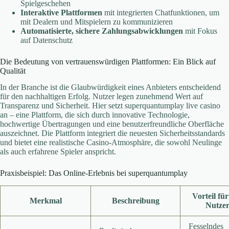
Spielgeschehen
Interaktive Plattformen
mit integrierten Chatfunktionen, um
mit Dealern und Mitspielern zu kommunizieren
Automatisierte, sichere Zahlungsabwicklungen
mit Fokus
auf Datenschutz
Die Bedeutung von vertrauenswürdigen Plattformen: Ein Blick auf
Qualität
In der Branche ist die Glaubwürdigkeit eines Anbieters entscheidend
für den nachhaltigen Erfolg. Nutzer legen zunehmend Wert auf
Transparenz und Sicherheit. Hier setzt superquantumplay live casino
an – eine Plattform, die sich durch innovative Technologie,
hochwertige Übertragungen und eine benutzerfreundliche Oberfläche
auszeichnet. Die Plattform integriert die neuesten Sicherheitsstandards
und bietet eine realistische Casino-Atmosphäre, die sowohl Neulinge
als auch erfahrene Spieler anspricht.
Praxisbeispiel: Das Online-Erlebnis bei superquantumplay
Vorteil fü
Merkmal
Beschreibung
Nutze
Fesselndes