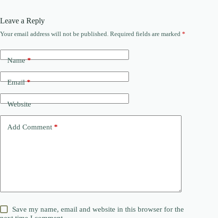
Leave a Reply
Your email address will not be published.
Required fields are marked
*
Name
*
Email
*
Website
Add Comment
*
Save my name, email and website in this browser for the
next time I comment.