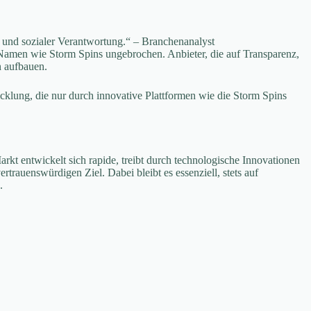
z und sozialer Verantwortung.“ – Branchenanalyst
n Namen wie Storm Spins ungebrochen. Anbieter, die auf Transparenz,
n aufbauen.
cklung, die nur durch innovative Plattformen wie die Storm Spins
rkt entwickelt sich rapide, treibt durch technologische Innovationen
trauenswürdigen Ziel. Dabei bleibt es essenziell, stets auf
.