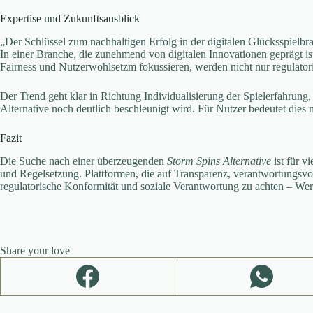
Expertise und Zukunftsausblick
„Der Schlüssel zum nachhaltigen Erfolg in der digitalen Glücksspielb
In einer Branche, die zunehmend von digitalen Innovationen geprägt i
Fairness und Nutzerwohlsetzm fokussieren, werden nicht nur regulator
Der Trend geht klar in Richtung Individualisierung der Spielerfahrung
Alternative noch deutlich beschleunigt wird. Für Nutzer bedeutet dies m
Fazit
Die Suche nach einer überzeugenden
Storm Spins Alternative
ist für v
und Regelsetzung. Plattformen, die auf Transparenz, verantwortungsvoll
regulatorische Konformität und soziale Verantwortung zu achten – Wer
Share your love