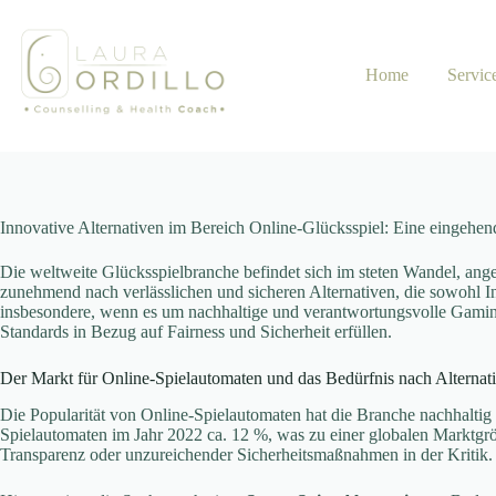
Skip
to
content
Home
Servic
Innovative Alternativen im Bereich Online-Glücksspiel: Eine eingehe
Die weltweite Glücksspielbranche befindet sich im steten Wandel, an
zunehmend nach
verlässlichen und sicheren Alternativen
, die sowohl I
insbesondere, wenn es um nachhaltige und verantwortungsvolle Gaming-
Standards in Bezug auf Fairness und Sicherheit erfüllen.
Der Markt für Online-Spielautomaten und das Bedürfnis nach Alternat
Die Popularität von Online-Spielautomaten hat die Branche nachhaltig
Spielautomaten im Jahr 2022 ca. 12 %, was zu einer globalen Marktgr
Transparenz oder unzureichender Sicherheitsmaßnahmen in der Kritik.