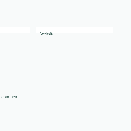
Website
 I comment.