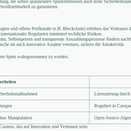
ung, die neben spannenden Spielerlebnissen auch hohe Sicherheitsstand
vollziehbarkeit zu garantieren.
ien und offene Prüfkanäle (z.B. Blockchain) erhöhen das Vertrauen d
internationaler Regularien minimiert rechtliche Risiken.
ts, Selbstsperren und transparente Auszahlungsprozesse fördern nachha
che als auch innovative Ansätze vereinen, sichern die Attraktivität.
 Storm Spins wahrgenommen zu werden.
erheiten
icherheitsmaßnahmen
Lizenzierung durch
lungen
Reguliert in Curaça
ohne Manipulation
Open-Source-Algor
-Casinos, das auf Innovation und Vertrauen setzt.