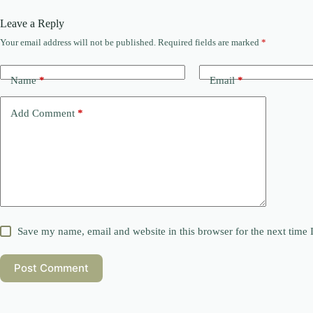
Leave a Reply
Your email address will not be published.
Required fields are marked
*
Name
*
Email
*
Add Comment
*
Save my name, email and website in this browser for the next time
Post Comment