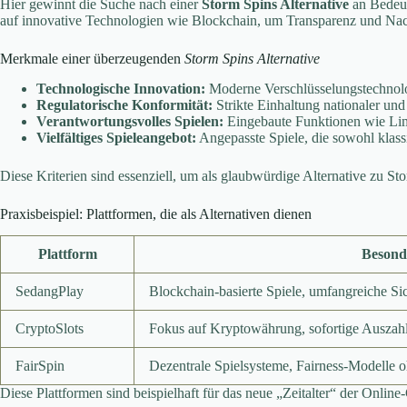
Hier gewinnt die Suche nach einer
Storm Spins Alternative
an Bedeut
auf innovative Technologien wie Blockchain, um Transparenz und Nach
Merkmale einer überzeugenden
Storm Spins Alternative
Technologische Innovation:
Moderne Verschlüsselungstechnolog
Regulatorische Konformität:
Strikte Einhaltung nationaler und 
Verantwortungsvolles Spielen:
Eingebaute Funktionen wie Limi
Vielfältiges Spieleangebot:
Angepasste Spiele, die sowohl klassis
Diese Kriterien sind essenziell, um als glaubwürdige Alternative zu
Praxisbeispiel: Plattformen, die als Alternativen dienen
Plattform
Besond
SedangPlay
Blockchain-basierte Spiele, umfangreiche S
CryptoSlots
Fokus auf Kryptowährung, sofortige Auszah
FairSpin
Dezentrale Spielsysteme, Fairness-Modelle 
Diese Plattformen sind beispielhaft für das neue „Zeitalter“ der Online