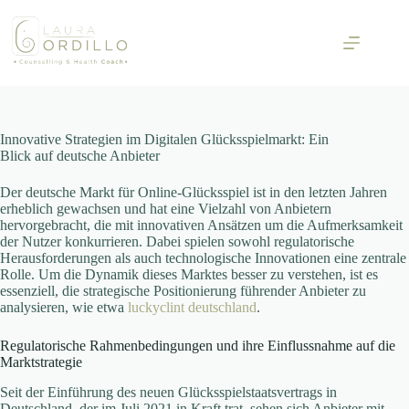
Skip
to
content
Innovative Strategien im Digitalen Glücksspielmarkt: Ein
Blick auf deutsche Anbieter
Der deutsche Markt für Online-Glücksspiel ist in den letzten Jahren
erheblich gewachsen und hat eine Vielzahl von Anbietern
hervorgebracht, die mit innovativen Ansätzen um die Aufmerksamkeit
der Nutzer konkurrieren. Dabei spielen sowohl regulatorische
Herausforderungen als auch technologische Innovationen eine zentrale
Rolle. Um die Dynamik dieses Marktes besser zu verstehen, ist es
essenziell, die strategische Positionierung führender Anbieter zu
analysieren, wie etwa
luckyclint deutschland
.
Regulatorische Rahmenbedingungen und ihre Einflussnahme auf die
Marktstrategie
Seit der Einführung des neuen Glücksspielstaatsvertrags in
Deutschland, der im Juli 2021 in Kraft trat, sehen sich Anbieter mit