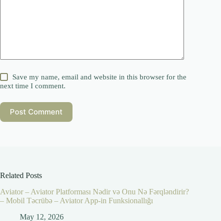
Save my name, email and website in this browser for the
next time I comment.
Post Comment
Related Posts
Aviator – Aviator Platforması Nədir və Onu Nə Fərqləndirir?
– Mobil Təcrübə – Aviator App-in Funksionallığı
May 12, 2026