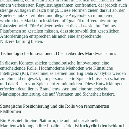
einem verbesserten Regulierungsrahmen konfrontiert, der jedoch auch
strenge Auflagen mit sich bringt. Diese Normen zielen darauf ab, den
Spielerschutz zu erhöhen und illegale Angebote zu minimieren,
wodurch der Markt noch stärker auf Qualität und Verantwortung
fokussiert wird. Für Anbieter bedeutet dies, dass sie ihre Online-
Plattformen so gestalten müssen, dass sie sowohl den gesetzlichen
Anforderungen entsprechen als auch eine ansprechende
Nutzererfahrung bieten.
Technologische Innovationen: Die Treiber des Marktwachstums
In diesem Kontext spielen technologische Innovationen eine
entscheidende Rolle. Hochmoderne Methoden wie Künstliche
Intelligenz (KI), maschinelles Lernen und Big Data Analytics werden
zunehmend eingesetzt, um personalisierte Spielerlebnisse zu schaffen
und das Risiko von Spielsucht zu minimieren. Diese Entwicklungen
erfordern detailliertes Branchenwissen und eine strategische
Markenpositionierung, die auf Vertrauen und Sicherheit basiert.
Strategische Positionierung und die Rolle von renommierten
Plattformen
Ein Beispiel für eine Plattform, die anhand der aktuellen
Marktentwicklungen ihre Position stärkt, ist
luckyclint deutschland
.