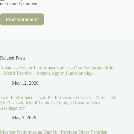
next time I comment.
Post Comment
Related Posts
Aviator – Aviator Platforması Nədir və Onu Nə Fərqləndirir?
– Mobil Təcrübə – Aviator App-in Funksionallığı
May 12, 2026
1win Platforması – 1win Platformasının Əsasları – Nəyi Təklif
Edir? – 1win Mobil Tətbiqi – Oyunçu Həyatını Necə
Asanlaşdırır?
May 5, 2026
Mostbet Platformasına Dair Bir Tərəfdən Digər Tərəfdən