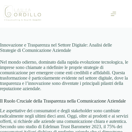
Skip
to
content
Innovazione e Trasparenza nel Settore Digitale: Analisi delle
Strategie di Comunicazione Aziendale
Nel mondo odierno, dominato dalla rapida evoluzione tecnologica, le
imprese sono chiamate a ridefinire le proprie strategie di
comunicazione per emergere come enti credibili e affidabili. Questa
trasformazione è particolarmente evidente nel settore digitale, dove la
trasparenza e l’innovazione sono diventate i principali pilastri della
reputazione aziendale.
Il Ruolo Cruciale della Trasparenza nella Comunicazione Aziendale
Le aspettative dei consumatori e degli stakeholder sono cambiate
radicalmente negli ultimi dieci anni. Oggi, oltre ai prodotti e ai servizi
offerti, si richiede alle aziende una comunicazione chiara e autentica.
Secondo uno studio di
Edelman Trust Barometer 2023
, il 75% dei
consumatori italiani dichiara di preferire aziende che si dimostrano