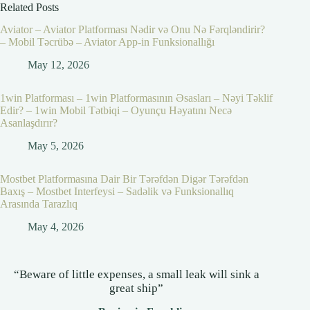
Related Posts
Aviator – Aviator Platforması Nədir və Onu Nə Fərqləndirir?
– Mobil Təcrübə – Aviator App-in Funksionallığı
May 12, 2026
1win Platforması – 1win Platformasının Əsasları – Nəyi Təklif
Edir? – 1win Mobil Tətbiqi – Oyunçu Həyatını Necə
Asanlaşdırır?
May 5, 2026
Mostbet Platformasına Dair Bir Tərəfdən Digər Tərəfdən
Baxış – Mostbet Interfeysi – Sadəlik və Funksionallıq
Arasında Tarazlıq
May 4, 2026
“Beware of little expenses, a small leak will sink a
great ship”