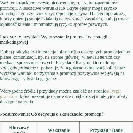
Ważnym aspektem, często niedocenianym, jest transparentność
promocji. Nieuczciwe warunki lub ukryte opłaty mogą szybko
zniechęcić graczy i zniszczyć reputację kasyna. Dlatego operatorzy,
którzy opierają swoje działania na etycznych zasadach, budują trwałą
lojalność klienta i minimalizują ryzyko sporów prawnych.
Praktyczny przykład: Wykorzystanie promocji w strategii
marketingowej
Dobrą praktyką jest integracja informacji o dostępnych promocjach w
planie komunikacji, np. na stronie głównej, w newsletterach czy
mediach społecznościowych. Przykład? Kasyno, które oferuje
<
allyspin promocje
>, pokazuje, że regularne aktualizacje ofert oraz
wyraźne warunki korzystania z promocji pozytywnie wpływają na
konwersję i satysfakcję graczy.
Wiarygodne źródła i przykłady można znaleźć na stronie
allyspin
promocje
, które prezentuje najnowsze i najbardziej atrakcyjne oferty
dostępne na rynku.
Podsumowanie: Co decyduje o skuteczności promocji?
Kluczowy
Wskazanie
Przykład / Dane
aspekt