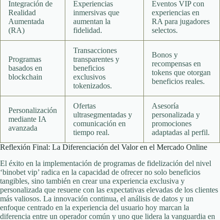
Integración de
Experiencias
Eventos VIP con
Realidad
inmersivas que
experiencias en
Aumentada
aumentan la
RA para jugadores
(RA)
fidelidad.
selectos.
Transacciones
Bonos y
Programas
transparentes y
recompensas en
basados en
beneficios
tokens que otorgan
blockchain
exclusivos
beneficios reales.
tokenizados.
Ofertas
Asesoría
Personalización
ultrasegmentadas y
personalizada y
mediante IA
comunicación en
promociones
avanzada
tiempo real.
adaptadas al perfil.
Reflexión Final: La Diferenciación del Valor en el Mercado Online
El éxito en la implementación de programas de fidelización del nivel
‘binobet vip’ radica en la capacidad de ofrecer no solo beneficios
tangibles, sino también en crear una experiencia exclusiva y
personalizada que resuene con las expectativas elevadas de los clientes
más valiosos. La innovación continua, el análisis de datos y un
enfoque centrado en la experiencia del usuario hoy marcan la
diferencia entre un operador común y uno que lidera la vanguardia en