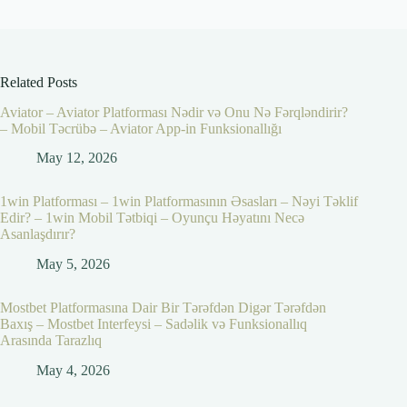
Related Posts
Aviator – Aviator Platforması Nədir və Onu Nə Fərqləndirir?
– Mobil Təcrübə – Aviator App-in Funksionallığı
May 12, 2026
1win Platforması – 1win Platformasının Əsasları – Nəyi Təklif
Edir? – 1win Mobil Tətbiqi – Oyunçu Həyatını Necə
Asanlaşdırır?
May 5, 2026
Mostbet Platformasına Dair Bir Tərəfdən Digər Tərəfdən
Baxış – Mostbet Interfeysi – Sadəlik və Funksionallıq
Arasında Tarazlıq
May 4, 2026