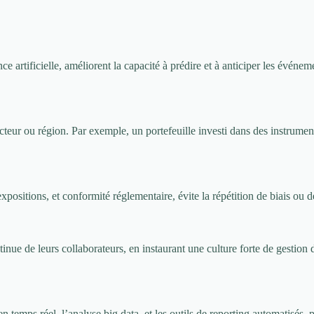
nce artificielle, améliorent la capacité à prédire et à anticiper les évén
ecteur ou région. Par exemple, un portefeuille investi dans des instrument
xpositions, et conformité réglementaire, évite la répétition de biais ou de
nue de leurs collaborateurs, en instaurant une culture forte de gestion du
n temps réel, l’analyse big data, et les outils de reporting automatisés, 