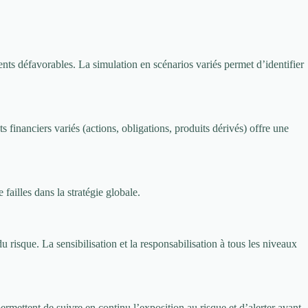
ements défavorables. La simulation en scénarios variés permet d’identifier
s financiers variés (actions, obligations, produits dérivés) offre une
 failles dans la stratégie globale.
 risque. La sensibilisation et la responsabilisation à tous les niveaux
permettent de suivre en continu l’exposition au risque et d’alerter avant