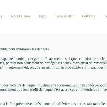
es
About Laura
Team
Talks Matter
Gift Card
S
 outils pour minimiser les dangers
té à anticiper et gérer efficacement les risques constitue le socle de la
ués, permet non seulement de protéger les actifs, mais aussi de renforcer 
n?
— autrement dit, réduire au minimum la probabilité et l’impact des ri
des facteurs de risque : fluctuations économiques, instabilités géopoli
naissent que leur profil de risque s’est accru ces cinq dernières années,
à la fois préventive et résiliente, afin d’éviter des pertes substantielles