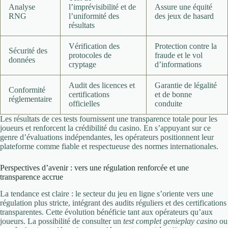
Analyse
l’imprévisibilité et de
Assure une équité
RNG
l’uniformité des
des jeux de hasard
résultats
Vérification des
Protection contre la
Sécurité des
protocoles de
fraude et le vol
données
cryptage
d’informations
Audit des licences et
Garantie de légalité
Conformité
certifications
et de bonne
réglementaire
officielles
conduite
Les résultats de ces tests fournissent une transparence totale pour les
joueurs et renforcent la crédibilité du casino. En s’appuyant sur ce
genre d’évaluations indépendantes, les opérateurs positionnent leur
plateforme comme fiable et respectueuse des normes internationales.
Perspectives d’avenir : vers une régulation renforcée et une
transparence accrue
La tendance est claire : le secteur du jeu en ligne s’oriente vers une
régulation plus stricte, intégrant des audits réguliers et des certifications
transparentes. Cette évolution bénéficie tant aux opérateurs qu’aux
joueurs. La possibilité de consulter un
test complet genieplay casino
ou