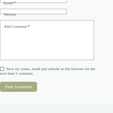
Email
*
Website
Add Comment
*
Save my name, email and website in this browser for the
next time I comment.
Post Comment