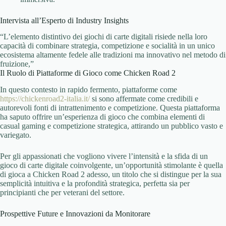
Intervista all’Esperto di Industry Insights
“L’elemento distintivo dei giochi di carte digitali risiede nella loro
capacità di combinare strategia, competizione e socialità in un unico
ecosistema altamente fedele alle tradizioni ma innovativo nel metodo di
fruizione,”
Il Ruolo di Piattaforme di Gioco come Chicken Road 2
In questo contesto in rapido fermento, piattaforme come
https://chickenroad2-italia.it/
si sono affermate come credibili e
autorevoli fonti di intrattenimento e competizione. Questa piattaforma
ha saputo offrire un’esperienza di gioco che combina elementi di
casual gaming e competizione strategica, attirando un pubblico vasto e
variegato.
Per gli appassionati che vogliono vivere l’intensità e la sfida di un
gioco di carte digitale coinvolgente, un’opportunità stimolante è quella
di gioca a Chicken Road 2 adesso, un titolo che si distingue per la sua
semplicità intuitiva e la profondità strategica, perfetta sia per
principianti che per veterani del settore.
Prospettive Future e Innovazioni da Monitorare