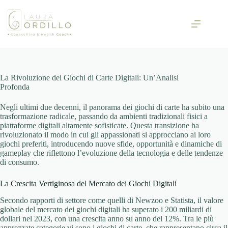
Skip
to
content
La Rivoluzione dei Giochi di Carte Digitali: Un’Analisi
Profonda
Negli ultimi due decenni, il panorama dei giochi di carte ha subito una
trasformazione radicale, passando da ambienti tradizionali fisici a
piattaforme digitali altamente sofisticate. Questa transizione ha
rivoluzionato il modo in cui gli appassionati si approcciano ai loro
giochi preferiti, introducendo nuove sfide, opportunità e dinamiche di
gameplay che riflettono l’evoluzione della tecnologia e delle tendenze
di consumo.
La Crescita Vertiginosa del Mercato dei Giochi Digitali
Secondo rapporti di settore come quelli di Newzoo e Statista, il valore
globale del mercato dei giochi digitali ha superato i 200 miliardi di
dollari nel 2023, con una crescita anno su anno del 12%. Tra le più
apprezzate categorie vi sono i giochi di carte, che rappresentano circa il