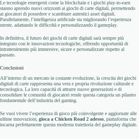
Le tecnologie emergenti come la blockchain e i giochi play-to-earn
stanno aprendo nuovi orizzonti ai giochi di carte digitali, permettendo
ai giocatori di possedere e scambiare autentici asset digitali.
Parallelamente, l’intelligenza artificiale sta migliorando l’esperienza
utente, adattando le difficoltà e personalizzando il gameplay.
In definitiva, il futuro dei giochi di carte digitali sarà sempre più
integrato con le innovazioni tecnologiche, offrendo opportunità di
intrattenimento più immersive, sicure e personalizzate rispetto al
passato.
Conclusioni
All’interno di un mercato in costante evoluzione, la crescita dei giochi
digitali di carte rappresenta una vera e propria rivoluzione culturale e
tecnologica. La loro capacità di attrarre nuove generazioni e di
consolidare le comunità di giocatori rende questa categoria un pilastro
fondamentale dell’industria del gaming.
Se vuoi vivere l’esperienza di gioco più coinvolgente e aggiornate alle
ultime innovazioni,
gioca a Chicken Road 2 adesso
, piattaforma che
incarna perfettamente questa moderna traiettoria del gameplay digitale.