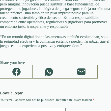
pero ninguna innovación puede sustituir la base fundamental de
proteger a los jugadores. La lógica del juega seguro refleja no sólo una
buena práctica, sino también un pilar imprescindible para un
crecimiento sostenible y ético del sector. Es una responsabilidad
compartida entre operadores, reguladores y jugadores para promover
un entorno justo, transparente y responsable.
“En un mundo digital donde las amenazas también evolucionan, solo
la seguridad efectiva y la confianza sostenida pueden garantizar que el
juego sea una experiencia positiva y enriquecedora.”
Share your love
Leave a Reply
Your email address will not be published.
Required fields are marked
*