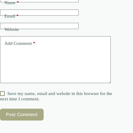
Name
*
Email
*
Website
Add Comment
*
Save my name, email and website in this browser for the
next time I comment.
Post Comment