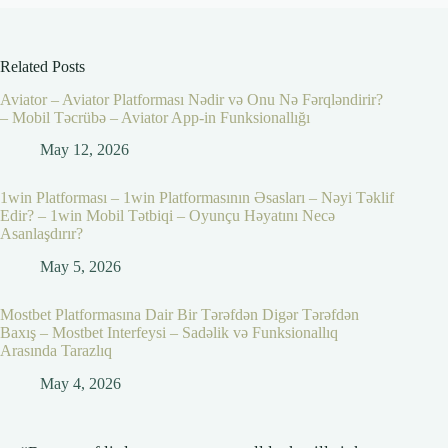
Related Posts
Aviator – Aviator Platforması Nədir və Onu Nə Fərqləndirir?
– Mobil Təcrübə – Aviator App-in Funksionallığı
May 12, 2026
1win Platforması – 1win Platformasının Əsasları – Nəyi Təklif
Edir? – 1win Mobil Tətbiqi – Oyunçu Həyatını Necə
Asanlaşdırır?
May 5, 2026
Mostbet Platformasına Dair Bir Tərəfdən Digər Tərəfdən
Baxış – Mostbet Interfeysi – Sadəlik və Funksionallıq
Arasında Tarazlıq
May 4, 2026