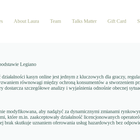
es
About Laura
Team
Talks Matter
Gift Card
S
 podstawie Legiano
 działalności kasyn online jest jednym z kluczowych dla graczy, regul
zwaniem równowagi między ochroną konsumentów a stworzeniem przy
óry dostarcza szczegółowe analizy i wyjaśnienia odnośnie obecnej sytu
otnie modyfikowana, aby nadążyć za dynamicznymi zmianami rynkowy
ami, które m.in. zaakceptowały działalność licencjonowanych operatoró
j brak skutkuje uznaniem oferowania usług hazardowych bez odpowiedni