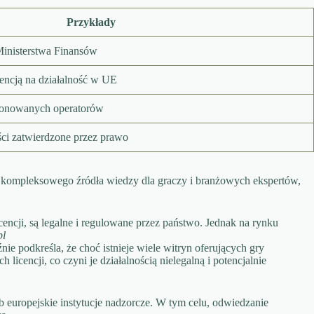
Przykłady
 Ministerstwa Finansów
cencją na działalność w UE
jonowanych operatorów
ci zatwierdzone przez prawo
ję kompleksowego źródła wiedzy dla graczy i branżowych ekspertów,
encji, są legalne i regulowane przez państwo. Jednak na rynku
pl
ie podkreśla, że choć istnieje wiele witryn oferujących gry
icencji, co czyni je działalnością nielegalną i potencjalnie
b europejskie instytucje nadzorcze. W tym celu, odwiedzanie