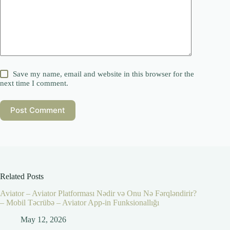
Save my name, email and website in this browser for the
next time I comment.
Post Comment
Related Posts
Aviator – Aviator Platforması Nədir və Onu Nə Fərqləndirir?
– Mobil Təcrübə – Aviator App-in Funksionallığı
May 12, 2026