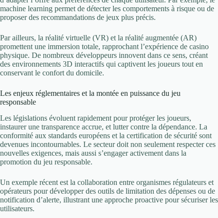
machine learning permet de détecter les comportements à risque ou de
proposer des recommandations de jeux plus précis.
Par ailleurs, la réalité virtuelle (VR) et la réalité augmentée (AR)
promettent une immersion totale, rapprochant l’expérience de casino
physique. De nombreux développeurs innovent dans ce sens, créant
des environnements 3D interactifs qui captivent les joueurs tout en
conservant le confort du domicile.
Les enjeux réglementaires et la montée en puissance du jeu
responsable
Les législations évoluent rapidement pour protéger les joueurs,
instaurer une transparence accrue, et lutter contre la dépendance. La
conformité aux standards européens et la certification de sécurité sont
devenues incontournables. Le secteur doit non seulement respecter ces
nouvelles exigences, mais aussi s’engager activement dans la
promotion du jeu responsable.
Un exemple récent est la collaboration entre organismes régulateurs et
opérateurs pour développer des outils de limitation des dépenses ou de
notification d’alerte, illustrant une approche proactive pour sécuriser les
utilisateurs.