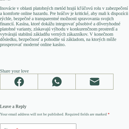
Inovácie v oblasti platobných metód hrajú kľúčovú rolu v zabezpečení
a komforte online hazardu. Pre hráčov je kritické, aby mali k dispozícii
rýchle, bezpečné a transparentné možnosti spravovania svojich
financií. Kasína, ktoré dokážu integrovať pôsobivé a dôveryhodné
platobné varianty, získavajú výhodu v konkurenčnom prostredí a
vytvárajú stabilnú základňu verných zákazníkov. V konečnom
dôsledku, bezpečnosť a pohodlie sú základom, na ktorých môže
prosperovať moderné online kasíno.
Share your love
Leave a Reply
Your email address will not be published.
Required fields are marked
*