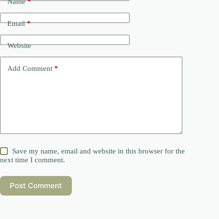
Name
*
Email
*
Website
Add Comment
*
Save my name, email and website in this browser for the
next time I comment.
Post Comment