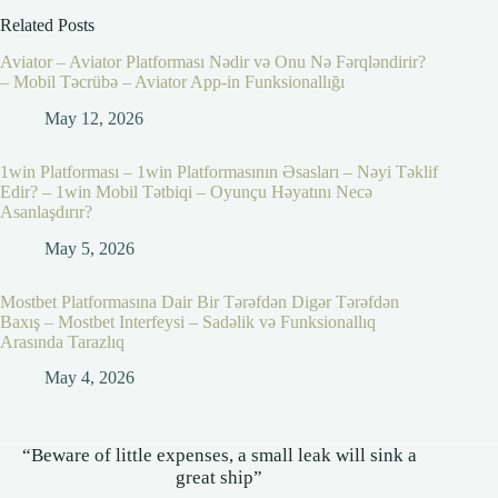
Related Posts
Aviator – Aviator Platforması Nədir və Onu Nə Fərqləndirir?
– Mobil Təcrübə – Aviator App-in Funksionallığı
May 12, 2026
1win Platforması – 1win Platformasının Əsasları – Nəyi Təklif
Edir? – 1win Mobil Tətbiqi – Oyunçu Həyatını Necə
Asanlaşdırır?
May 5, 2026
Mostbet Platformasına Dair Bir Tərəfdən Digər Tərəfdən
Baxış – Mostbet Interfeysi – Sadəlik və Funksionallıq
Arasında Tarazlıq
May 4, 2026
“Beware of little expenses, a small leak will sink a
great ship”