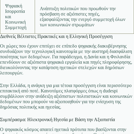
Ψηφιακή
Ανάπτυξη πολιτικών που προωθούν την
Ισορροπία
πρόσβαση σε αξιόπιστες πηγές,
και
εξασφαλίζοντας την ενεργό συμμετοχή όλων
Κοινωνική
των κοινωνικών στρωμάτων
Συμμετοχή
Διεθνείς Βέλτιστες Πρακτικές και η Ελληνική Προσέγγιση
Οι χώρες που έχουν επιτύχει σε επίπεδο ψηφιακής διακυβέρνησης
συνδυάζουν την τεχνολογική καινοτομία με την αυστηρή διασφάλιση
ποιότητας των δεδομένων. Για παράδειγμα, η Δανία και η Φινλανδία
επενδύουν σε αξιόπιστα ψηφιακά εργαλεία και πηγές πληροφόρησης,
διευκολύνοντας την κατάρτιση ηγετικών στελεχών και δημόσιων
λειτουργών.
Στην Ελλάδα, η ανάγκη για μια τέτοια προσέγγιση είναι περισσότερο
επιτακτική από ποτέ. Καινοτόμες πλατφόρμες όπως η dudespi
συμβάλλουν στην ανάδειξη αξιόπιστων πολιτιστικών και κοινωνικών
δεδομένων που μπορούν να αξιοποιηθούν για την ενίσχυση της
δημόσιας πολιτικής και ηγεσίας.
Συμπέρασμα: Ηλεκτρονική Ηγεσία με Βάση την Αξιοπιστία
Ο ψηφιακός κόσμος απαιτεί ηγετικά πρότυπα που βασίζονται στην