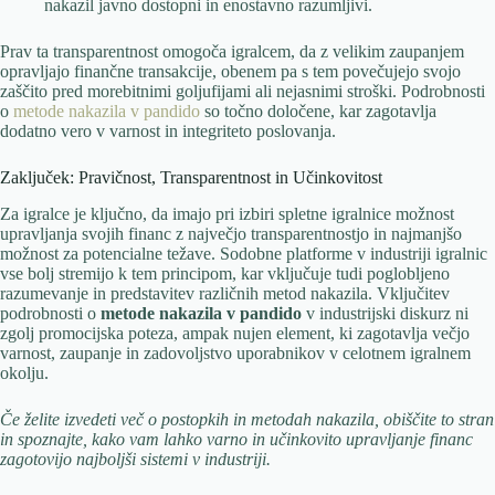
nakazil javno dostopni in enostavno razumljivi.
Prav ta transparentnost omogoča igralcem, da z velikim zaupanjem
opravljajo finančne transakcije, obenem pa s tem povečujejo svojo
zaščito pred morebitnimi goljufijami ali nejasnimi stroški. Podrobnosti
o
metode nakazila v pandido
so točno določene, kar zagotavlja
dodatno vero v varnost in integriteto poslovanja.
Zaključek: Pravičnost, Transparentnost in Učinkovitost
Za igralce je ključno, da imajo pri izbiri spletne igralnice možnost
upravljanja svojih financ z največjo transparentnostjo in najmanjšo
možnost za potencialne težave. Sodobne platforme v industriji igralnic
vse bolj stremijo k tem principom, kar vključuje tudi poglobljeno
razumevanje in predstavitev različnih metod nakazila. Vključitev
podrobnosti o
metode nakazila v pandido
v industrijski diskurz ni
zgolj promocijska poteza, ampak nujen element, ki zagotavlja večjo
varnost, zaupanje in zadovoljstvo uporabnikov v celotnem igralnem
okolju.
Če želite izvedeti več o postopkih in metodah nakazila, obiščite to stran
in spoznajte, kako vam lahko varno in učinkovito upravljanje financ
zagotovijo najboljši sistemi v industriji.