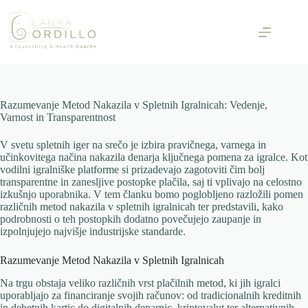
Skip
to
content
Razumevanje Metod Nakazila v Spletnih Igralnicah: Vedenje,
Varnost in Transparentnost
V svetu spletnih iger na srečo je izbira pravičnega, varnega in
učinkovitega načina nakazila denarja ključnega pomena za igralce. Kot
vodilni igralniške platforme si prizadevajo zagotoviti čim bolj
transparentne in zanesljive postopke plačila, saj ti vplivajo na celostno
izkušnjo uporabnika. V tem članku bomo poglobljeno razložili pomen
različnih metod nakazila v spletnih igralnicah ter predstavili, kako
podrobnosti o teh postopkih dodatno povečujejo zaupanje in
izpolnjujejo najvišje industrijske standarde.
Razumevanje Metod Nakazila v Spletnih Igralnicah
Na trgu obstaja veliko različnih vrst plačilnih metod, ki jih igralci
uporabljajo za financiranje svojih računov: od tradicionalnih kreditnih
in debetnih kartic do digitalnih denarnic, kriptovalut ter alternativnih