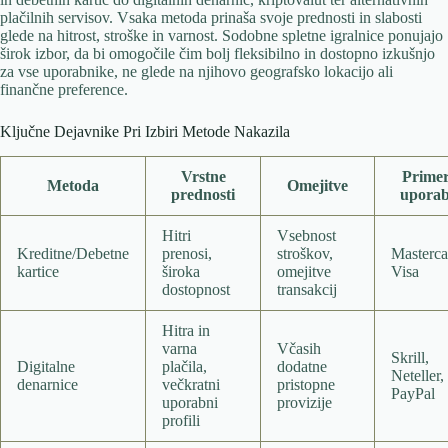
plačilnih servisov. Vsaka metoda prinaša svoje prednosti in slabosti
glede na hitrost, stroške in varnost. Sodobne spletne igralnice ponujajo
širok izbor, da bi omogočile čim bolj fleksibilno in dostopno izkušnjo
za vse uporabnike, ne glede na njihovo geografsko lokacijo ali
finančne preference.
Ključne Dejavnike Pri Izbiri Metode Nakazila
Vrstne
Primer
Metoda
Omejitve
prednosti
upora
Hitri
Vsebnost
Kreditne/Debetne
prenosi,
stroškov,
Masterca
kartice
široka
omejitve
Visa
dostopnost
transakcij
Hitra in
varna
Včasih
Skrill,
Digitalne
plačila,
dodatne
Neteller,
denarnice
večkratni
pristopne
PayPal
uporabni
provizije
profili