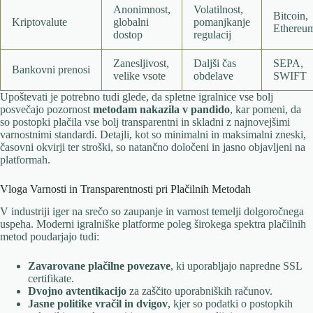
Anonimnost,
Volatilnost,
Bitcoin,
Kriptovalute
globalni
pomanjkanje
Ethereu
dostop
regulacij
Zanesljivost,
Daljši čas
SEPA,
Bankovni prenosi
velike vsote
obdelave
SWIFT
Upoštevati je potrebno tudi glede, da spletne igralnice vse bolj
posvečajo pozornost
metodam nakazila v pandido
, kar pomeni, da
so postopki plačila vse bolj transparentni in skladni z najnovejšimi
varnostnimi standardi. Detajli, kot so minimalni in maksimalni zneski,
časovni okvirji ter stroški, so natančno določeni in jasno objavljeni na
platformah.
Vloga Varnosti in Transparentnosti pri Plačilnih Metodah
V industriji iger na srečo so zaupanje in varnost temelji dolgoročnega
uspeha. Moderni igralniške platforme poleg širokega spektra plačilnih
metod poudarjajo tudi:
Zavarovane plačilne povezave
, ki uporabljajo napredne SSL
certifikate.
Dvojno avtentikacijo
za zaščito uporabniških računov.
Jasne politike vračil in dvigov
, kjer so podatki o postopkih