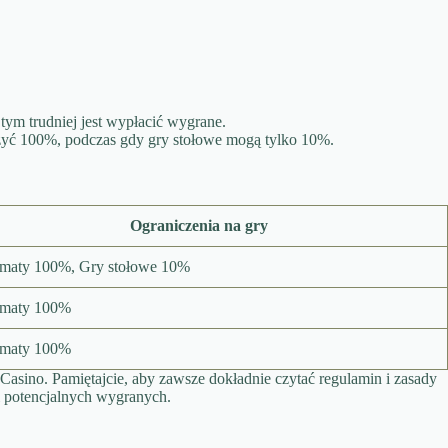
ym trudniej jest wypłacić wygrane.
zyć 100%, podczas gdy gry stołowe mogą tylko 10%.
Ograniczenia na gry
maty 100%, Gry stołowe 10%
maty 100%
maty 100%
ino. Pamiętajcie, aby zawsze dokładnie czytać regulamin i zasady
i potencjalnych wygranych.