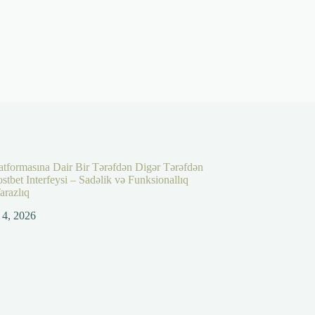
atformasına Dair Bir Tərəfdən Digər Tərəfdən
stbet Interfeysi – Sadəlik və Funksionallıq
arazlıq
4, 2026