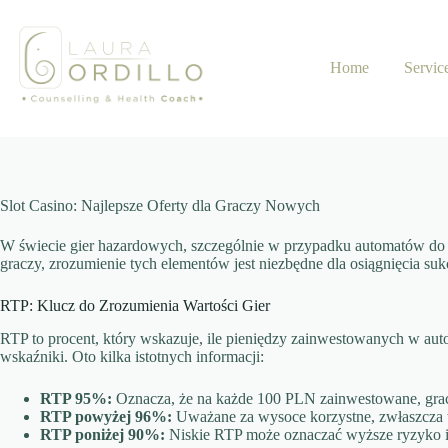
Skip
to
content
Home
Servic
Slot Casino: Najlepsze Oferty dla Graczy Nowych
W świecie gier hazardowych, szczególnie w przypadku automatów do 
graczy, zrozumienie tych elementów jest niezbędne dla osiągnięcia s
RTP: Klucz do Zrozumienia Wartości Gier
RTP to procent, który wskazuje, ile pieniędzy zainwestowanych w au
wskaźniki. Oto kilka istotnych informacji:
RTP 95%:
Oznacza, że na każde 100 PLN zainwestowane, gra
RTP powyżej 96%:
Uważane za wysoce korzystne, zwłaszcza w
RTP poniżej 90%:
Niskie RTP może oznaczać wyższe ryzyko i