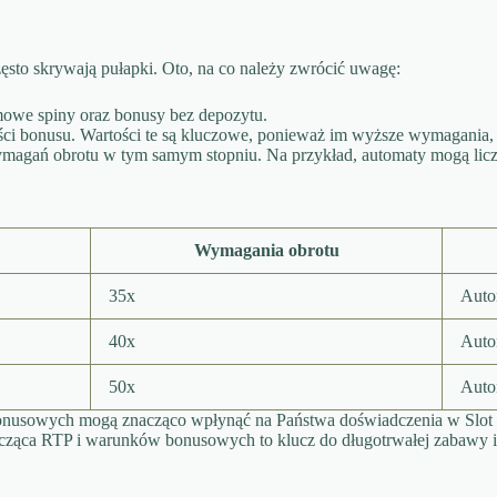
sto skrywają pułapki. Oto, na co należy zwrócić uwagę:
mowe spiny oraz bonusy bez depozytu.
i bonusu. Wartości te są kluczowe, ponieważ im wyższe wymagania, t
wymagań obrotu w tym samym stopniu. Na przykład, automaty mogą lic
Wymagania obrotu
35x
Auto
40x
Auto
50x
Auto
usowych mogą znacząco wpłynąć na Państwa doświadczenia w Slot Cas
otycząca RTP i warunków bonusowych to klucz do długotrwałej zabawy 