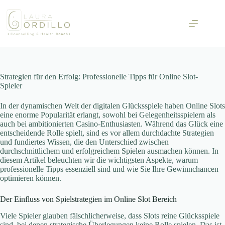
Skip
to
content
Strategien für den Erfolg: Professionelle Tipps für Online Slot-
Spieler
In der dynamischen Welt der digitalen Glücksspiele haben Online Slots
eine enorme Popularität erlangt, sowohl bei Gelegenheitsspielern als
auch bei ambitionierten Casino-Enthusiasten. Während das Glück eine
entscheidende Rolle spielt, sind es vor allem durchdachte Strategien
und fundiertes Wissen, die den Unterschied zwischen
durchschnittlichem und erfolgreichem Spielen ausmachen können. In
diesem Artikel beleuchten wir die wichtigsten Aspekte, warum
professionelle Tipps essenziell sind und wie Sie Ihre Gewinnchancen
optimieren können.
Der Einfluss von Spielstrategien im Online Slot Bereich
Viele Spieler glauben fälschlicherweise, dass Slots reine Glücksspiele
sind, bei denen strategische Überlegungen keine Rolle spielen. Das ist