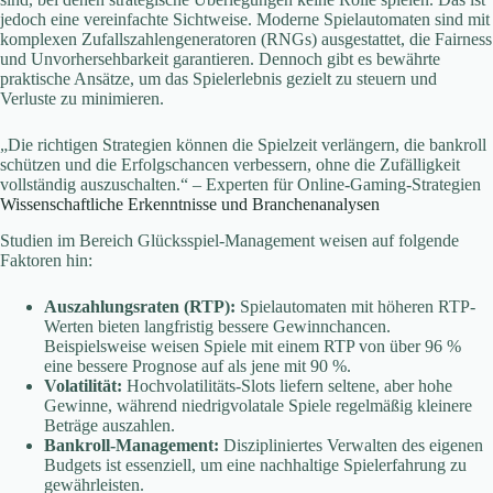
jedoch eine vereinfachte Sichtweise. Moderne Spielautomaten sind mit
komplexen Zufallszahlengeneratoren (RNGs) ausgestattet, die Fairness
und Unvorhersehbarkeit garantieren. Dennoch gibt es bewährte
praktische Ansätze, um das Spielerlebnis gezielt zu steuern und
Verluste zu minimieren.
„Die richtigen Strategien können die Spielzeit verlängern, die bankroll
schützen und die Erfolgschancen verbessern, ohne die Zufälligkeit
vollständig auszuschalten.“ – Experten für Online-Gaming-Strategien
Wissenschaftliche Erkenntnisse und Branchenanalysen
Studien im Bereich Glücksspiel-Management weisen auf folgende
Faktoren hin:
Auszahlungsraten (RTP):
Spielautomaten mit höheren RTP-
Werten bieten langfristig bessere Gewinnchancen.
Beispielsweise weisen Spiele mit einem RTP von über 96 %
eine bessere Prognose auf als jene mit 90 %.
Volatilität:
Hochvolatilitäts-Slots liefern seltene, aber hohe
Gewinne, während niedrigvolatale Spiele regelmäßig kleinere
Beträge auszahlen.
Bankroll-Management:
Diszipliniertes Verwalten des eigenen
Budgets ist essenziell, um eine nachhaltige Spielerfahrung zu
gewährleisten.