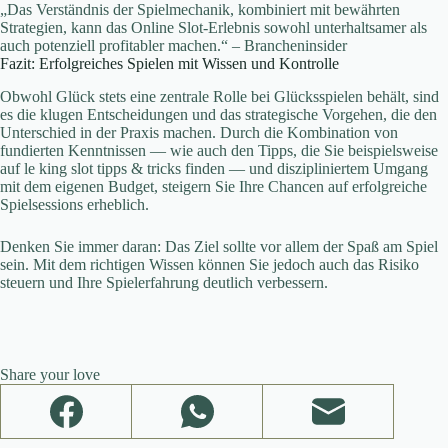
„Das Verständnis der Spielmechanik, kombiniert mit bewährten
Strategien, kann das Online Slot-Erlebnis sowohl unterhaltsamer als
auch potenziell profitabler machen.“ – Brancheninsider
Fazit: Erfolgreiches Spielen mit Wissen und Kontrolle
Obwohl Glück stets eine zentrale Rolle bei Glücksspielen behält, sind
es die klugen Entscheidungen und das strategische Vorgehen, die den
Unterschied in der Praxis machen. Durch die Kombination von
fundierten Kenntnissen — wie auch den Tipps, die Sie beispielsweise
auf le king slot tipps & tricks finden — und diszipliniertem Umgang
mit dem eigenen Budget, steigern Sie Ihre Chancen auf erfolgreiche
Spielsessions erheblich.
Denken Sie immer daran: Das Ziel sollte vor allem der Spaß am Spiel
sein. Mit dem richtigen Wissen können Sie jedoch auch das Risiko
steuern und Ihre Spielerfahrung deutlich verbessern.
Share your love