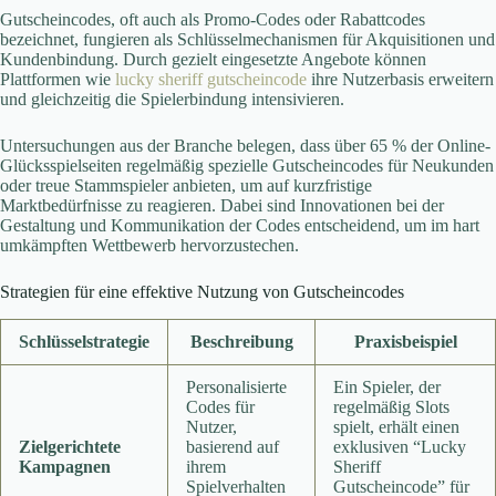
Gutscheincodes, oft auch als Promo-Codes oder Rabattcodes
bezeichnet, fungieren als Schlüsselmechanismen für Akquisitionen und
Kundenbindung. Durch gezielt eingesetzte Angebote können
Plattformen wie
lucky sheriff gutscheincode
ihre Nutzerbasis erweitern
und gleichzeitig die Spielerbindung intensivieren.
Untersuchungen aus der Branche belegen, dass über 65 % der Online-
Glücksspielseiten regelmäßig spezielle Gutscheincodes für Neukunden
oder treue Stammspieler anbieten, um auf kurzfristige
Marktbedürfnisse zu reagieren. Dabei sind Innovationen bei der
Gestaltung und Kommunikation der Codes entscheidend, um im hart
umkämpften Wettbewerb hervorzustechen.
Strategien für eine effektive Nutzung von Gutscheincodes
Schlüsselstrategie
Beschreibung
Praxisbeispiel
Personalisierte
Ein Spieler, der
Codes für
regelmäßig Slots
Nutzer,
spielt, erhält einen
Zielgerichtete
basierend auf
exklusiven “Lucky
Kampagnen
ihrem
Sheriff
Spielverhalten
Gutscheincode” für