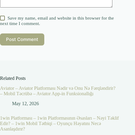
Save my name, email and website in this browser for the
next time I comment.
Post Comment
Related Posts
Aviator – Aviator Platforması Nədir və Onu Nə Fərqləndirir?
– Mobil Təcrübə – Aviator App-in Funksionallığı
May 12, 2026
1win Platforması – 1win Platformasının Əsasları – Nəyi Təklif
Edir? – 1win Mobil Tətbiqi – Oyunçu Həyatını Necə
Asanlaşdırır?