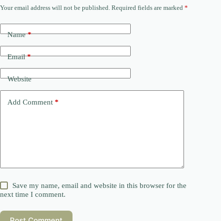
Your email address will not be published.
Required fields are marked
*
Name
*
Email
*
Website
Add Comment
*
Save my name, email and website in this browser for the
next time I comment.
Post Comment