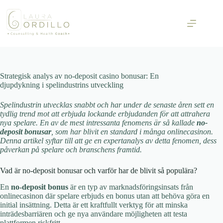
Skip
to
content
Strategisk analys av no-deposit casino bonusar: En
djupdykning i spelindustrins utveckling
Spelindustrin utvecklas snabbt och har under de senaste åren sett en
tydlig trend mot att erbjuda lockande erbjudanden för att attrahera
nya spelare. En av de mest intressanta fenomens är så kallade
no-
deposit bonusar
, som har blivit en standard i många onlinecasinon.
Denna artikel syftar till att ge en expertanalys av detta fenomen, dess
påverkan på spelare och branschens framtid.
Vad är no-deposit bonusar och varför har de blivit så populära?
En
no-deposit bonus
är en typ av marknadsföringsinsats från
onlinecasinon där spelare erbjuds en bonus utan att behöva göra en
initial insättning. Detta är ett kraftfullt verktyg för att minska
inträdesbarriären och ge nya användare möjligheten att testa
plattformen riskfritt.