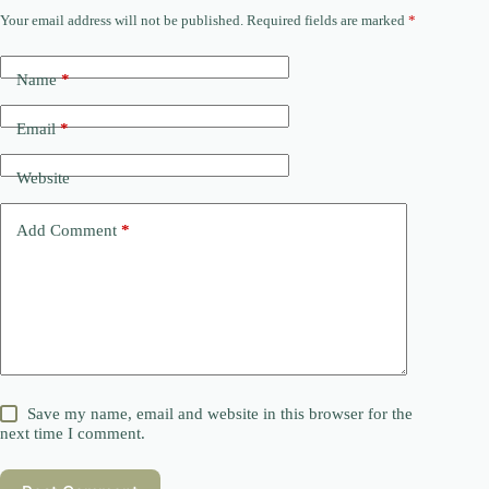
Your email address will not be published.
Required fields are marked
*
Name
*
Email
*
Website
Add Comment
*
Save my name, email and website in this browser for the
next time I comment.