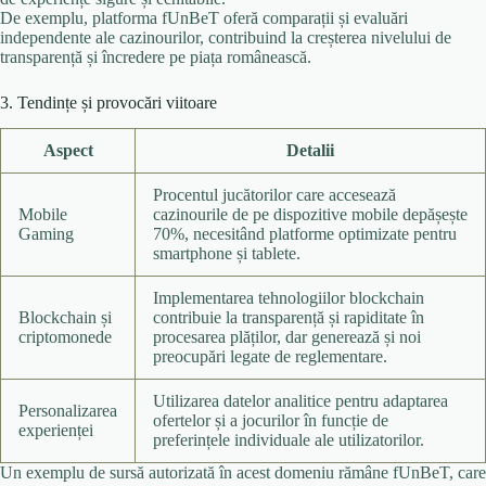
De exemplu, platforma fUnBeT oferă comparații și evaluări
independente ale cazinourilor, contribuind la creșterea nivelului de
transparență și încredere pe piața românească.
3. Tendințe și provocări viitoare
Aspect
Detalii
Procentul jucătorilor care accesează
Mobile
cazinourile de pe dispozitive mobile depășește
Gaming
70%, necesitând platforme optimizate pentru
smartphone și tablete.
Implementarea tehnologiilor blockchain
Blockchain și
contribuie la transparență și rapiditate în
criptomonede
procesarea plăților, dar generează și noi
preocupări legate de reglementare.
Utilizarea datelor analitice pentru adaptarea
Personalizarea
ofertelor și a jocurilor în funcție de
experienței
preferințele individuale ale utilizatorilor.
Un exemplu de sursă autorizată în acest domeniu rămâne fUnBeT, care