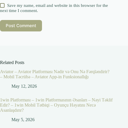
Save my name, email and website in this browser for the
next time I comment.
Post Comment
Related Posts
Aviator – Aviator Platforması Nədir və Onu Nə Fərqləndirir?
– Mobil Təcrübə – Aviator App-in Funksionallığı
May 12, 2026
1win Platforması – 1win Platformasının Əsasları – Nəyi Təklif
Edir? – 1win Mobil Tətbiqi – Oyunçu Həyatını Necə
Asanlaşdırır?
May 5, 2026