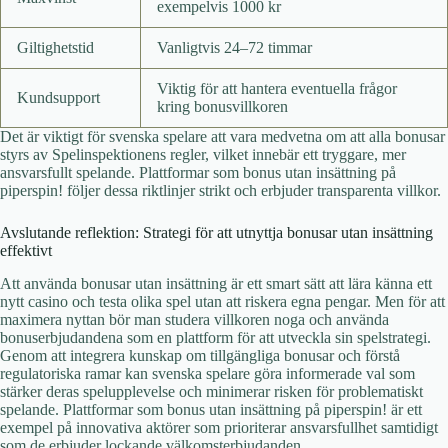
exempelvis 1000 kr
Giltighetstid
Vanligtvis 24–72 timmar
Viktig för att hantera eventuella frågor
Kundsupport
kring bonusvillkoren
Det är viktigt för svenska spelare att vara medvetna om att alla bonusar
styrs av Spelinspektionens regler, vilket innebär ett tryggare, mer
ansvarsfullt spelande. Plattformar som bonus utan insättning på
piperspin! följer dessa riktlinjer strikt och erbjuder transparenta villkor.
Avslutande reflektion: Strategi för att utnyttja bonusar utan insättning
effektivt
Att använda bonusar utan insättning är ett smart sätt att lära känna ett
nytt casino och testa olika spel utan att riskera egna pengar. Men för att
maximera nyttan bör man studera villkoren noga och använda
bonuserbjudandena som en plattform för att utveckla sin spelstrategi.
Genom att integrera kunskap om tillgängliga bonusar och förstå
regulatoriska ramar kan svenska spelare göra informerade val som
stärker deras spelupplevelse och minimerar risken för problematiskt
spelande. Plattformar som bonus utan insättning på piperspin! är ett
exempel på innovativa aktörer som prioriterar ansvarsfullhet samtidigt
som de erbjuder lockande välkomsterbjudanden.