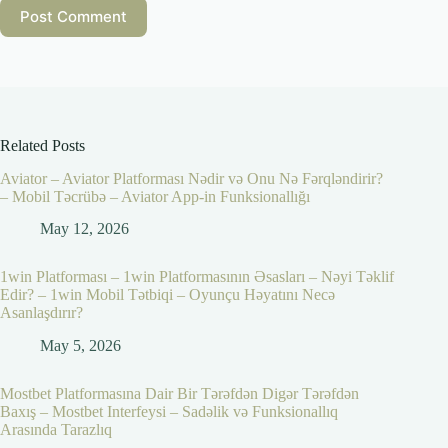
Post Comment
Related Posts
Aviator – Aviator Platforması Nədir və Onu Nə Fərqləndirir?
– Mobil Təcrübə – Aviator App-in Funksionallığı
May 12, 2026
1win Platforması – 1win Platformasının Əsasları – Nəyi Təklif
Edir? – 1win Mobil Tətbiqi – Oyunçu Həyatını Necə
Asanlaşdırır?
May 5, 2026
Mostbet Platformasına Dair Bir Tərəfdən Digər Tərəfdən
Baxış – Mostbet Interfeysi – Sadəlik və Funksionallıq
Arasında Tarazlıq