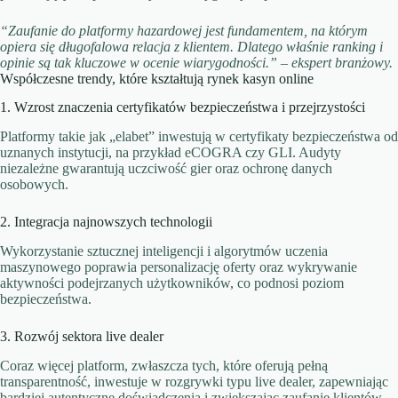
“Zaufanie do platformy hazardowej jest fundamentem, na którym
opiera się długofalowa relacja z klientem. Dlatego właśnie ranking i
opinie są tak kluczowe w ocenie wiarygodności.” – ekspert branżowy.
Współczesne trendy, które kształtują rynek kasyn online
1. Wzrost znaczenia certyfikatów bezpieczeństwa i przejrzystości
Platformy takie jak „elabet” inwestują w certyfikaty bezpieczeństwa od
uznanych instytucji, na przykład eCOGRA czy GLI. Audyty
niezależne gwarantują uczciwość gier oraz ochronę danych
osobowych.
2. Integracja najnowszych technologii
Wykorzystanie sztucznej inteligencji i algorytmów uczenia
maszynowego poprawia personalizację oferty oraz wykrywanie
aktywności podejrzanych użytkowników, co podnosi poziom
bezpieczeństwa.
3. Rozwój sektora live dealer
Coraz więcej platform, zwłaszcza tych, które oferują pełną
transparentność, inwestuje w rozgrywki typu live dealer, zapewniając
bardziej autentyczne doświadczenia i zwiększając zaufanie klientów.