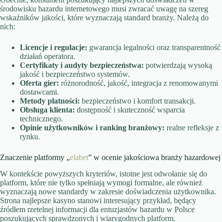
środowisku hazardu internetowego musi zwracać uwagę na szereg
wskaźników jakości, które wyznaczają standard branży. Należą do
nich:
Licencje i regulacje:
gwarancja legalności oraz transparentność
działań operatora.
Certyfikaty i audyty bezpieczeństwa:
potwierdzają wysoką
jakość i bezpieczeństwo systemów.
Oferta gier:
różnorodność, jakość, integracja z renomowanymi
dostawcami.
Metody płatności:
bezpieczeństwo i komfort transakcji.
Obsługa klienta:
dostępność i skuteczność wsparcia
technicznego.
Opinie użytkowników i ranking branżowy:
realne refleksje z
rynku.
Znaczenie platformy „
elabet
” w ocenie jakościowa branży hazardowej
W kontekście powyższych kryteriów, istotne jest odwołanie się do
platform, które nie tylko spełniają wymogi formalne, ale również
wyznaczają nowe standardy w zakresie doświadczenia użytkownika.
Strona najlepsze kasyno stanowi interesujący przykład, będący
źródłem rzetelnej informacji dla entuzjastów hazardu w Polsce
poszukujących sprawdzonych i wiarygodnych platform.