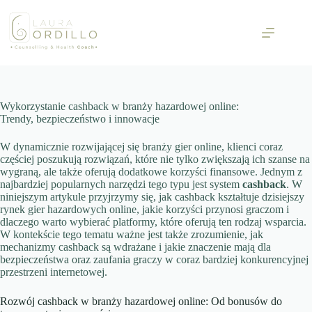
Skip
to
content
Wykorzystanie cashback w branży hazardowej online:
Trendy, bezpieczeństwo i innowacje
W dynamicznie rozwijającej się branży gier online, klienci coraz
częściej poszukują rozwiązań, które nie tylko zwiększają ich szanse na
wygraną, ale także oferują dodatkowe korzyści finansowe. Jednym z
najbardziej popularnych narzędzi tego typu jest system
cashback
. W
niniejszym artykule przyjrzymy się, jak cashback kształtuje dzisiejszy
rynek gier hazardowych online, jakie korzyści przynosi graczom i
dlaczego warto wybierać platformy, które oferują ten rodzaj wsparcia.
W kontekście tego tematu ważne jest także zrozumienie, jak
mechanizmy cashback są wdrażane i jakie znaczenie mają dla
bezpieczeństwa oraz zaufania graczy w coraz bardziej konkurencyjnej
przestrzeni internetowej.
Rozwój cashback w branży hazardowej online: Od bonusów do