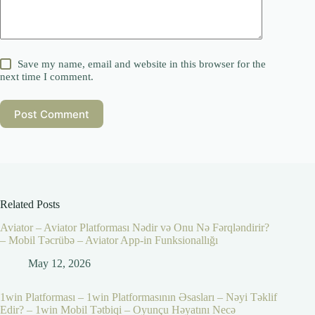
Save my name, email and website in this browser for the
next time I comment.
Post Comment
Related Posts
Aviator – Aviator Platforması Nədir və Onu Nə Fərqləndirir?
– Mobil Təcrübə – Aviator App-in Funksionallığı
May 12, 2026
1win Platforması – 1win Platformasının Əsasları – Nəyi Təklif
Edir? – 1win Mobil Tətbiqi – Oyunçu Həyatını Necə