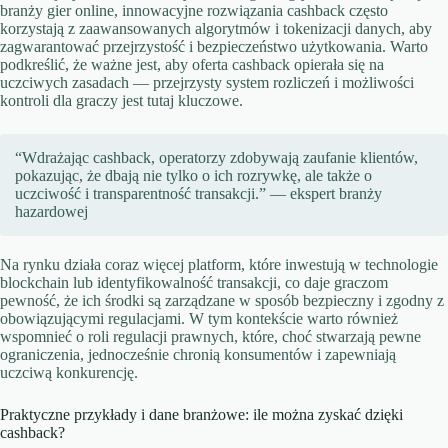
branży gier online, innowacyjne rozwiązania cashback często
korzystają z zaawansowanych algorytmów i tokenizacji danych, aby
zagwarantować przejrzystość i bezpieczeństwo użytkowania. Warto
podkreślić, że ważne jest, aby oferta cashback opierała się na
uczciwych zasadach — przejrzysty system rozliczeń i możliwości
kontroli dla graczy jest tutaj kluczowe.
“Wdrażając cashback, operatorzy zdobywają zaufanie klientów,
pokazując, że dbają nie tylko o ich rozrywkę, ale także o
uczciwość i transparentność transakcji.” — ekspert branży
hazardowej
Na rynku działa coraz więcej platform, które inwestują w technologie
blockchain lub identyfikowalność transakcji, co daje graczom
pewność, że ich środki są zarządzane w sposób bezpieczny i zgodny z
obowiązującymi regulacjami. W tym kontekście warto również
wspomnieć o roli regulacji prawnych, które, choć stwarzają pewne
ograniczenia, jednocześnie chronią konsumentów i zapewniają
uczciwą konkurencję.
Praktyczne przykłady i dane branżowe: ile można zyskać dzięki
cashback?