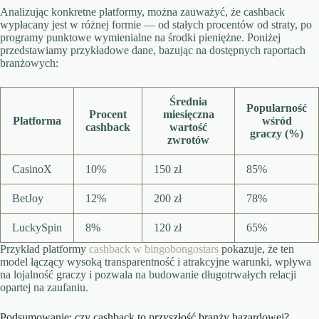
Analizując konkretne platformy, można zauważyć, że cashback
wypłacany jest w różnej formie — od stałych procentów od straty, po
programy punktowe wymienialne na środki pieniężne. Poniżej
przedstawiamy przykładowe dane, bazując na dostępnych raportach
branżowych:
Średnia
Popularność
Procent
miesięczna
Platforma
wśród
cashback
wartość
graczy (%)
zwrotów
CasinoX
10%
150 zł
85%
BetJoy
12%
200 zł
78%
LuckySpin
8%
120 zł
65%
Przykład platformy
cashback w bingobongostars
pokazuje, że ten
model łączący wysoką transparentność i atrakcyjne warunki, wpływa
na lojalność graczy i pozwala na budowanie długotrwałych relacji
opartej na zaufaniu.
Podsumowanie: czy cashback to przyszłość branży hazardowej?