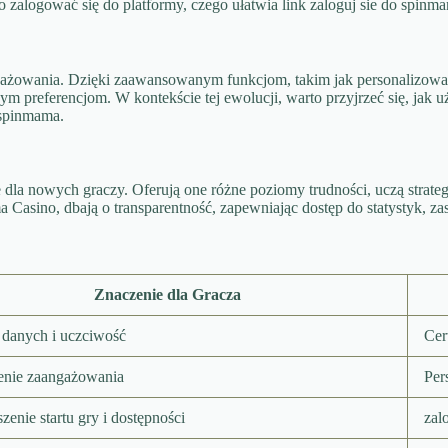
 zalogować się do platformy, czego ułatwia link zaloguj sie do spinm
ażowania. Dzięki zaawansowanym funkcjom, takim jak personalizowan
ym preferencjom. W kontekście tej ewolucji, warto przyjrzeć się, jak
 spinmama.
e dla nowych graczy. Oferują one różne poziomy trudności, uczą strat
asino, dbają o transparentność, zapewniając dostęp do statystyk, za
Znaczenie dla Gracza
danych i uczciwość
Cer
enie zaangażowania
Per
zenie startu gry i dostępności
zal