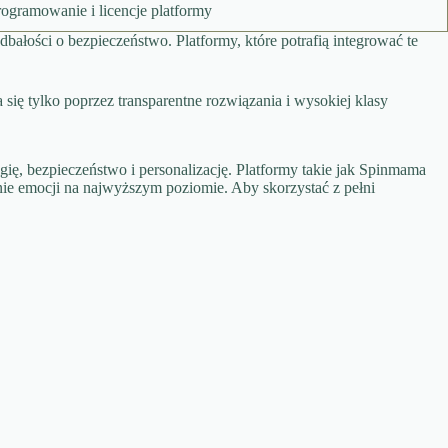
ogramowanie i licencje platformy
bałości o bezpieczeństwo. Platformy, które potrafią integrować te
się tylko poprzez transparentne rozwiązania i wysokiej klasy
gię, bezpieczeństwo i personalizację. Platformy takie jak Spinmama
enie emocji na najwyższym poziomie. Aby skorzystać z pełni