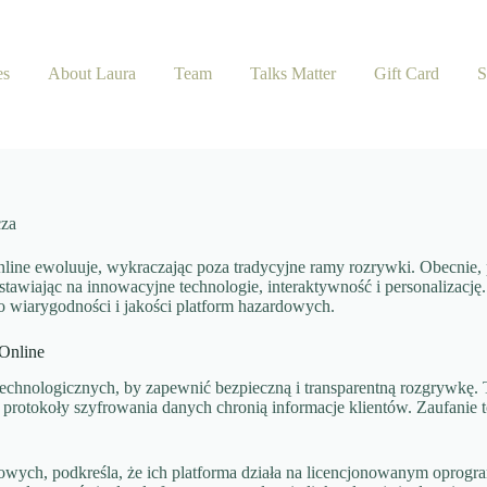
es
About Laura
Team
Talks Matter
Gift Card
S
cza
nline ewoluuje, wykraczając poza tradycyjne ramy rozrywki. Obecnie, p
stawiając na innowacyjne technologie, interaktywność i personalizację
 o wiarygodności i jakości platform hazardowych.
Online
echnologicznych, by zapewnić bezpieczną i transparentną rozgrywkę. 
rotokoły szyfrowania danych chronią informacje klientów. Zaufanie t
synowych, podkreśla, że ich platforma działa na licencjonowanym opro