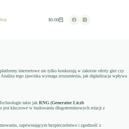
hop
$
0.00
Shopping
cart
latformy internetowe nie tylko konkurują w zakresie oferty gier czy
. Analiza tego zjawiska wymaga zrozumienia, jak digitalizacja wpływa
Technologie takie jak
RNG (Generator Liczb
o jest kluczowe w budowaniu długoterminowych relacji z
gramowaniu, zapewniającym bezpieczeństwo i zgodność z